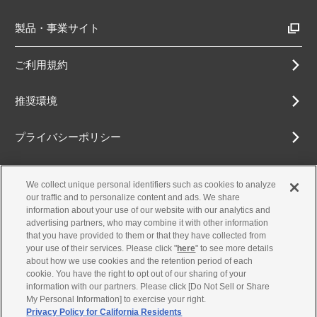
製品・事業サイト
ご利用規約
推奨環境
プライバシーポリシー
Cookieポリシー
We collect unique personal identifiers such as cookies to analyze
our traffic and to personalize content and ads. We share
アクセシビリティ方針
information about your use of our website with our analytics and
advertising partners, who may combine it with other information
that you have provided to them or that they have collected from
your use of their services. Please click "
here
" to see more details
about how we use cookies and the retention period of each
古物営業法に基づく表示
cookie. You have the right to opt out of our sharing of your
information with our partners. Please click [Do Not Sell or Share
お問合せ
My Personal Information] to exercise your right.
Privacy Policy for California Residents