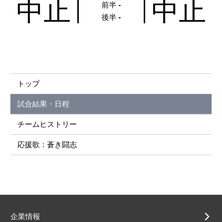
中止
中止
前半
-
後半
-
トップ
試合結果・日程
チームヒストリー
応援歌：蒼き闘志
企業情報