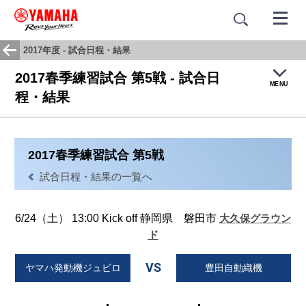
2017年度 - 試合日程・結果
2017春季練習試合 第5戦 - 試合日
MENU
程・結果
トップ
2017春季練習試合 第5戦
試合結果・日程
試合日程・結果の一覧へ
チームヒストリー
6/24（土） 13:00 Kick off 静岡県 磐田市
大久保グラウン
応援歌：蒼き闘志
ド
VS
ヤマハ発動機ジュビロ
豊田自動織機