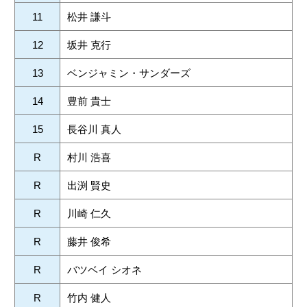
11
松井 謙斗
12
坂井 克行
13
ベンジャミン・サンダーズ
14
豊前 貴士
15
長谷川 真人
R
村川 浩喜
R
出渕 賢史
R
川崎 仁久
R
藤井 俊希
R
バツベイ シオネ
R
竹内 健人