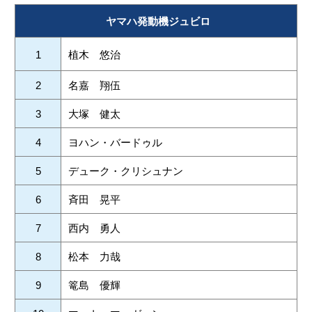
ヤマハ発動機ジュビロ
1
植木 悠治
2
名嘉 翔伍
3
大塚 健太
4
ヨハン・バードゥル
5
デューク・クリシュナン
6
斉田 晃平
7
西内 勇人
8
松本 力哉
9
篭島 優輝