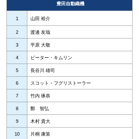
豊田自動織機
1
山田 裕介
2
渡邊 友哉
3
平原 大敬
4
ピーター・キムリン
5
長谷川 雄司
6
スコット・フグリストーラー
7
竹内 琢恭
8
鄭 智弘
9
木村 貴大
10
片桐 康策