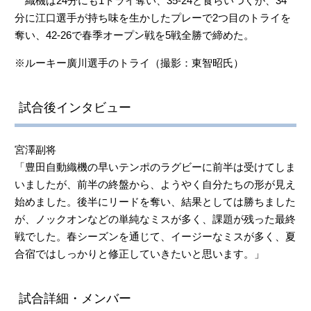
織機は24分にも1トライ奪い、35-24と食らいつくが、34
分に江口選手が持ち味を生かしたプレーで2つ目のトライを
奪い、42-26で春季オープン戦を5戦全勝で締めた。
※ルーキー廣川選手のトライ（撮影：東智昭氏）
試合後インタビュー
宮澤副将
「豊田自動織機の早いテンポのラグビーに前半は受けてしま
いましたが、前半の終盤から、ようやく自分たちの形が見え
始めました。後半にリードを奪い、結果としては勝ちました
が、ノックオンなどの単純なミスが多く、課題が残った最終
戦でした。春シーズンを通じて、イージーなミスが多く、夏
合宿ではしっかりと修正していきたいと思います。」
試合詳細・メンバー