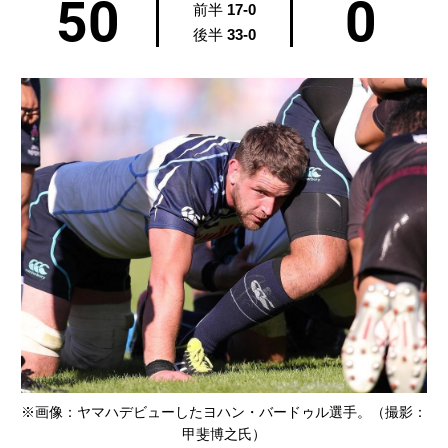
50
0
前半
17-0
後半
33-0
※画像：ヤマハデビューしたヨハン・バードゥル選手。（撮影：
甲斐博之氏）