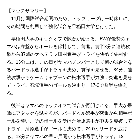
【マッチサマリー】
11月は国際試合期間のため、トップリーグは一時休止に。
その期間を利用して強化試合を早稲田大学と行った。
早稲田大学のキックオフで試合が始まる。FWが優勢のヤ
マハは序盤からボールを保持して、前進。前半8分に連続攻
撃から37歳の大ベテラン田村選手がトライを決めて先制す
る。13分には、この日がヤマハメンバーとして初の試合とな
るバードゥル選手がトライを決め、貫禄を見せる。34分、連
続攻撃からゲームキャプテンの松本選手が力強い突進を見せ
てトライ。石塚選手のゴールも決まり、17-0で前半を終え
る。
後半はヤマハのキックオフで試合が再開される。早大が果
敢にアタックを試みるが、バードゥル選手が密集から相手ボ
ールを奪い、そのボールを受けた清原選手が中央を突破して
トライ。清原選手がゴールも決めて、24-0とリードを広げ
る。13分にヤマハの早い展開から松本選手がトライ。19