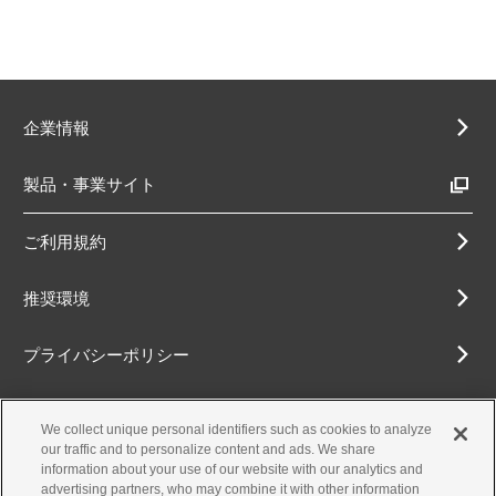
企業情報
製品・事業サイト
ご利用規約
推奨環境
プライバシーポリシー
Cookieポリシー
We collect unique personal identifiers such as cookies to analyze
our traffic and to personalize content and ads. We share
アクセシビリティ方針
information about your use of our website with our analytics and
advertising partners, who may combine it with other information