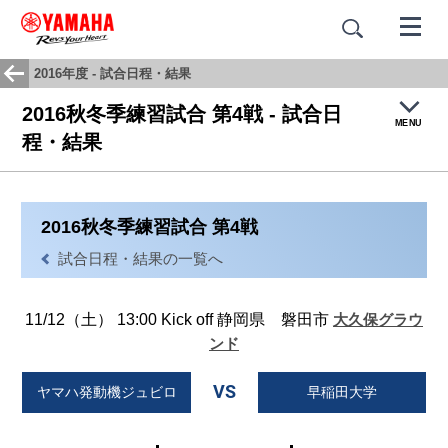
2016年度 - 試合日程・結果
2016秋冬季練習試合 第4戦 - 試合日
MENU
程・結果
トップ
2016秋冬季練習試合 第4戦
試合結果・日程
試合日程・結果の一覧へ
チームヒストリー
11/12（土） 13:00 Kick off 静岡県 磐田市
大久保グラウ
応援歌：蒼き闘志
ンド
VS
ヤマハ発動機ジュビロ
早稲田大学