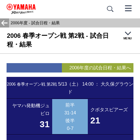
2006年度 - 試合日程・結果
2006 春季オープン戦 第2戦 - 試合日
MENU
程・結果
トップ
2006年度の試合日程・結果へ
試合結果・日程
5/13（土） 14:00
：
大久保グラウン
2006 春季オープン戦 第2戦
ド
チームヒストリー
前半
ヤマハ発動機ジュ
応援歌：蒼き闘志
クボタスピアーズ
31-14
ビロ
21
後半
31
0-7