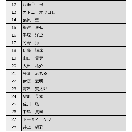
12
渡海谷 保
13
カトニ オツコロ
14
栗原 聖
15
根岸 康弘
16
手塚 洋成
17
竹野 滋
18
伊藤 誠彦
19
山口 貴豊
20
太田 祐介
21
笠倉 みちる
22
伊藤 宏明
23
河津 賢太郎
24
柴原 英孝
25
佐川 聡
26
中島 貴司
27
トータイ ケフ
28
井上 碩彩