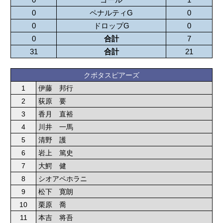
0
ペナルティG
0
0
ドロップG
0
0
合計
7
31
合計
21
クボタスピアーズ
1
伊藤 邦行
2
荻原 要
3
香月 直裕
4
川井 一馬
5
清野 護
6
岩上 篤史
7
大鰐 健
8
シオアペホラニ
9
松下 寛朗
10
栗原 喬
11
本吉 将吾