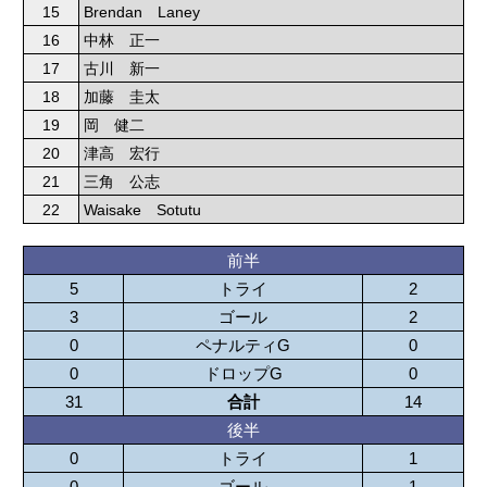
15
Brendan Laney
16
中林 正一
17
古川 新一
18
加藤 圭太
19
岡 健二
20
津高 宏行
21
三角 公志
22
Waisake Sotutu
前半
5
トライ
2
3
ゴール
2
0
ペナルティG
0
0
ドロップG
0
31
合計
14
後半
0
トライ
1
0
ゴール
1