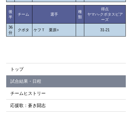
得点
後
種
チーム
選手
ヤマハ-クボタスピア
半
類
ーズ
36
クボタ
ケフＴ 栗原○
31-21
分
トップ
試合結果・日程
チームヒストリー
応援歌：蒼き闘志