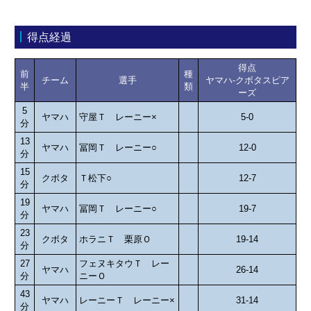
得点経過
得点
前
種
チーム
選手
ヤマハ-クボタスピア
半
類
ーズ
5
ヤマハ
守屋Ｔ レーニー×
5-0
分
13
ヤマハ
冨岡Ｔ レーニー○
12-0
分
15
クボタ
Ｔ松下○
12-7
分
19
ヤマハ
冨岡Ｔ レーニー○
19-7
分
23
クボタ
ホラニＴ 栗原Ｏ
19-14
分
27
フェヌキタウＴ レー
ヤマハ
26-14
分
ニーＯ
43
ヤマハ
レーニーＴ レーニー×
31-14
分