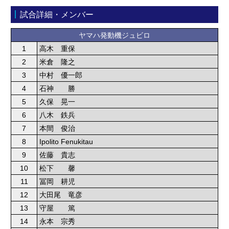
試合詳細・メンバー
ヤマハ発動機ジュビロ
1
高木 重保
2
米倉 隆之
3
中村 優一郎
4
石神 勝
5
久保 晃一
6
八木 鉄兵
7
本間 俊治
8
Ipolito Fenukitau
9
佐藤 貴志
10
松下 馨
11
冨岡 耕児
12
大田尾 竜彦
13
守屋 篤
14
永本 宗秀