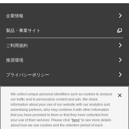
企業情報
製品・事業サイト
ご利用規約
推奨環境
プライバシーポリシー
Cookieポリシー
We collect unique personal identifiers such as cookies to analyze
our traffic and to personalize content and ads. We share
アクセシビリティ方針
information about your use of our website with our analytics and
advertising partners, who may combine it with other information
that you have provided to them or that they have collected from
your use of their services. Please click "
here
" to see more details
about how we use cookies and the retention period of each
古物営業法に基づく表示