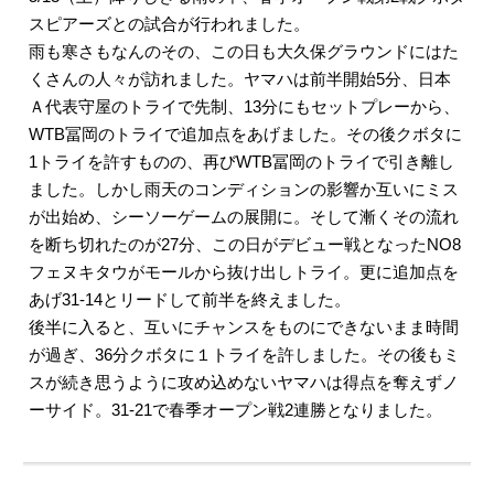
スピアーズとの試合が行われました。
雨も寒さもなんのその、この日も大久保グラウンドにはた
くさんの人々が訪れました。ヤマハは前半開始5分、日本
Ａ代表守屋のトライで先制、13分にもセットプレーから、
WTB冨岡のトライで追加点をあげました。その後クボタに
1トライを許すものの、再びWTB冨岡のトライで引き離し
ました。しかし雨天のコンディションの影響か互いにミス
が出始め、シーソーゲームの展開に。そして漸くその流れ
を断ち切れたのが27分、この日がデビュー戦となったNO8
フェヌキタウがモールから抜け出しトライ。更に追加点を
あげ31-14とリードして前半を終えました。
後半に入ると、互いにチャンスをものにできないまま時間
が過ぎ、36分クボタに１トライを許しました。その後もミ
スが続き思うように攻め込めないヤマハは得点を奪えずノ
ーサイド。31-21で春季オープン戦2連勝となりました。