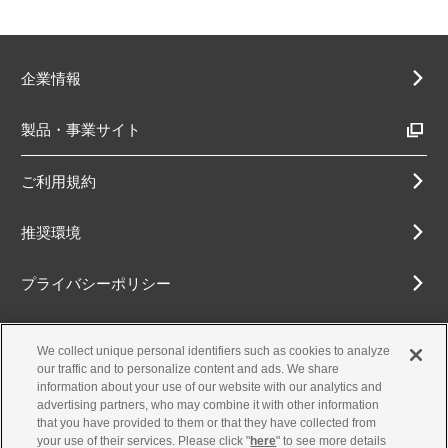
企業情報
製品・事業サイト
ご利用規約
推奨環境
プライバシーポリシー
Cookieポリシー
We collect unique personal identifiers such as cookies to analyze
our traffic and to personalize content and ads. We share
アクセシビリティ方針
information about your use of our website with our analytics and
advertising partners, who may combine it with other information
that you have provided to them or that they have collected from
your use of their services. Please click "
here
" to see more details