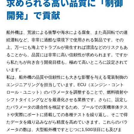
求められる高い品質に「制御
開発」で貢献
船外機は、荒波による衝撃や海水による腐食、また高回転での連
続運転など、非常に過酷な環境下で使用される製品です。その
上、万一にも海上でトラブルが発生すれば漂流などのリスクもあ
ることから、品質には非常に高い信頼性が求められます。ですか
ら私たちが向き合う開発目標も、極めて高いところに設定されて
います。
私は、船外機の品質や信頼性にも大きな影響を与える電装制御の
エンジニアリングを担当しています。ECU（エンジン・コント
ロール・ユニット）のパラメータを調整することで、燃料噴射や
シフトタイミングなどを最適化させる業務です。さらに、設定し
たパラメータの適合性を検証するため、プールでの実機単体テス
トや実際にボートに搭載しての各種テストを繰り返し、そこで得
たデータを織り込みながら精度を高めていきます。これらのパラ
メータの数は、大型船外機ですとじつに1,500項目にも及びま