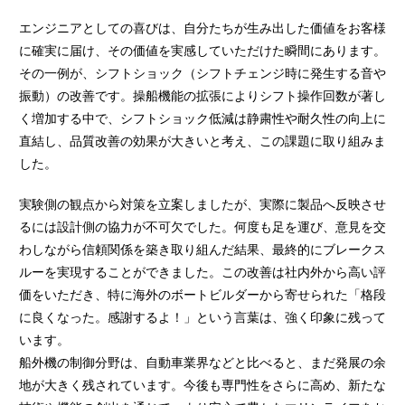
エンジニアとしての喜びは、自分たちが生み出した価値をお客様
に確実に届け、その価値を実感していただけた瞬間にあります。
その一例が、シフトショック（シフトチェンジ時に発生する音や
振動）の改善です。操船機能の拡張によりシフト操作回数が著し
く増加する中で、シフトショック低減は静粛性や耐久性の向上に
直結し、品質改善の効果が大きいと考え、この課題に取り組みま
した。
実験側の観点から対策を立案しましたが、実際に製品へ反映させ
るには設計側の協力が不可欠でした。何度も足を運び、意見を交
わしながら信頼関係を築き取り組んだ結果、最終的にブレークス
ルーを実現することができました。この改善は社内外から高い評
価をいただき、特に海外のボートビルダーから寄せられた「格段
に良くなった。感謝するよ！」という言葉は、強く印象に残って
います。
船外機の制御分野は、自動車業界などと比べると、まだ発展の余
地が大きく残されています。今後も専門性をさらに高め、新たな