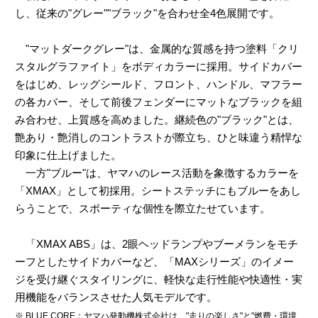
し、従来の"グレー""ブラック"を合わせ全4色展開です。
"マットダークグレー"は、金属的な質感を持つ塗料「クリ
スタルグラファイト」をボディカラーに採用。サイドカバー
をはじめ、レッグシールド、フロント、ハンドル、マフラー
の各カバー、そして前後フェンダーにマットなブラックを組
み合わせ、上質感を高めました。継続色の"ブラック"とは、
艶あり・艶消しのコントラストが際立ち、ひと味違う精悍な
印象に仕上げました。
一方"ブルー"は、ヤマハのレース活動を象徴するカラーを
「XMAX」として初採用。シートステッチにもブルーをあし
らうことで、スポーティな個性を際立たせています。
「XMAX ABS」は、2眼ヘッドランプやブーメランをモチ
ーフとしたサイドカバーなど、「MAXシリーズ」のイメー
ジを受け継ぐスタイリングに、軽快な走行性能や快適性・実
用機能をバランスさせた人気モデルです。
※ BLUE CORE：ヤマハ発動機株式会社は、"走りの楽しさ"と"燃費・環境