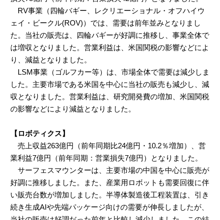
RV事業（四輪バギー、レクリエーショナル・オフハイウ
ェイ・ビークル(ROV)）では、需要は前年並みとなりまし
た。当社の販売は、四輪バギーが好調に推移し、事業全体で
は増収となりました。営業利益は、米国関税の影響などによ
り、減益となりました。
LSM事業（ゴルフカー等）は、市場全体で需要は減少しま
した。主要市場である米国を中心に当社の販売も減少し、減
収となりました。営業利益は、研究開発費の増加、米国関税
の影響などにより減益となりました。
【ロボティクス】
売上収益263億円（前年同期比24億円・10.2％増加）、営
業利益7億円（前年同期：営業損失7億円）となりました。
サーフェスマウンターは、主要市場の中国を中心に販売が
好調に推移しました。また、産業用ロボットも需要回復に伴
い販売台数が増加しました。半導体製造後工程装置は、引き
続き生成AIや先端パッケージ向けの需要が伸長しましたが、
当社の販売は好調だった前年と比較し減少しました。この結