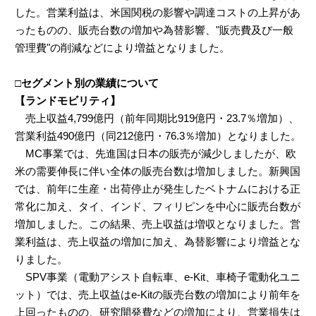
した。営業利益は、米国関税の影響や調達コストの上昇があ
ったものの、販売台数の増加や為替影響、"販売費及び一般
管理費"の削減などにより増益となりました。
□セグメント別の業績について
【ランドモビリティ】
売上収益4,799億円（前年同期比919億円・23.7％増加）、
営業利益490億円（同212億円・76.3％増加）となりました。
MC事業では、先進国は日本の販売が減少しましたが、欧
米の需要伸長に伴い全体の販売台数は増加しました。新興国
では、前年に生産・出荷停止が発生したベトナムにおける正
常化に加え、タイ、インド、フィリピンを中心に販売台数が
増加しました。この結果、売上収益は増収となりました。営
業利益は、売上収益の増加に加え、為替影響により増益とな
りました。
SPV事業（電動アシスト自転車、e-Kit、車椅子電動化ユニ
ット）では、売上収益はe-Kitの販売台数の増加により前年を
上回ったものの、研究開発費などの増加により、営業損失は