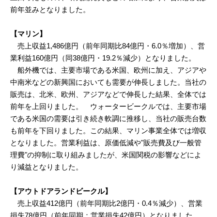
前年並みとなりました。
【マリン】
売上収益1,486億円（前年同期比84億円・6.0％増加）、営
業利益160億円（同38億円・19.2％減少）となりました。
船外機では、主要市場である米国、欧州に加え、アジアや
中南米などの新興国においても需要が伸長しました。当社の
販売は、北米、欧州、アジアなどで伸長した結果、全体では
前年を上回りました。 ウォータービークルでは、主要市場
である米国の需要は引き続き軟調に推移し、当社の販売台数
も前年を下回りました。この結果、マリン事業全体では増収
となりました。営業利益は、原価低減や"販売費及び一般管
理費"の抑制に取り組みましたが、米国関税の影響などによ
り減益となりました。
【アウトドアランドビークル】
売上収益412億円（前年同期比2億円・0.4％減少）、営業
損失78億円（前年同期：営業損失42億円）となりました。