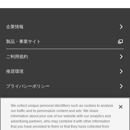
企業情報
製品・事業サイト
ご利用規約
推奨環境
プライバシーポリシー
Cookieポリシー
We collect unique personal identifiers such as cookies to analyze
our traffic and to personalize content and ads. We share
アクセシビリティ方針
information about your use of our website with our analytics and
advertising partners, who may combine it with other information
that you have provided to them or that they have collected from