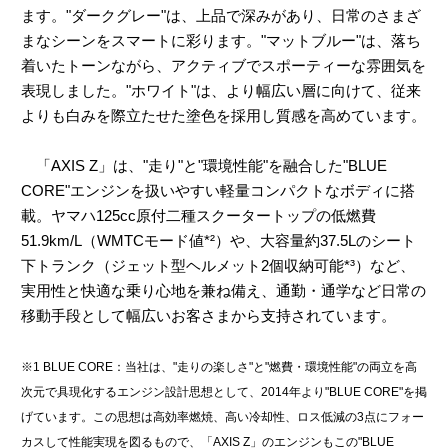
ます。"ダークグレー"は、上品で深みがあり、日常のさまざ
まなシーンをスマートに彩ります。"マットブルー"は、落ち
着いたトーンながら、アクティブでスポーティーな雰囲気を
表現しました。"ホワイト"は、より幅広い層に向けて、従来
よりも白みを際立たせた塗色を採用し質感を高めています。
「AXIS Z」は、"走り"と"環境性能"を融合した"BLUE
CORE"エンジンを扱いやすい軽量コンパクトなボディに搭
載。ヤマハ125cc原付二種スクータートップの低燃費
51.9km/L（WMTCモード値*²）や、大容量約37.5Lのシート
下トランク（ジェット型ヘルメット2個収納可能*³）など、
実用性と快適な乗り心地を兼ね備え、通勤・通学など日常の
移動手段として幅広いお客さまから支持されています。
※1 BLUE CORE：当社は、"走りの楽しさ"と"燃費・環境性能"の両立を高
次元で具現化するエンジン設計思想として、2014年より"BLUE CORE"を掲
げています。この思想は高効率燃焼、高い冷却性、ロス低減の3点にフォー
カスして性能実現を図るもので、「AXIS Z」のエンジンもこの"BLUE