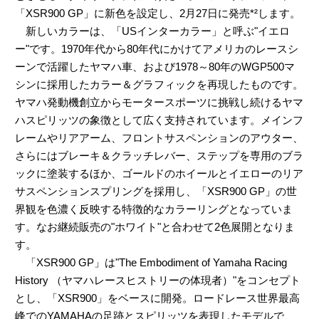
「XSR900 GP」に新色を設定し、2月27日に発売*²します。
新しいカラーは、「USインターカラー」と呼ぶ"イエロ
ー"です。1970年代から80年代にかけてアメリカのレースシ
ーンで活躍したヤマハ車、および1978～80年のWGP500マ
シンに採用したカラー＆グラフィックを再現したものです。
ヤマハ発動機創立からモータースポーツに挑戦し続けるヤマ
ハスピリッツの象徴として広く支持されています。メインフ
レームやリアアーム、フロントサスペンションのアウター、
さらにはブレーキ＆クラッチレバー、ステップを専用のブラ
ックに塗装するほか、ゴールドのホイールとイエローのリア
サスペンションスプリングを採用し、「XSR900 GP」の世
界観を色濃く反映する特徴的なカラーリングとなっていま
す。なお継続販売の"ホワイト"と合わせて2色展開となりま
す。
「XSR900 GP」は"The Embodiment of Yamaha Racing
History （ヤマハレースヒストリーの体現者）"をコンセプト
とし、「XSR900」をベースに開発。ロードレース世界最高
峰でのYAMAHAの足跡とスピリッツを表現したモデルで