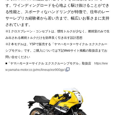
す。ワインディングロードを心地よく駆け抜けることができ
る性能と、スポーティなハンドリングが特徴で、往年のレー
サーレプリカ経験者から若い方まで、幅広いお客さまに支持
されています。
※1 クロスプレーン・コンセプトは、慣性トルクが少なく、燃焼室のみで生
み出される燃焼トルクだけを効率良く引き出す設計思想
※2 本モデルは、YSPで販売する「ヤマハモーターサイクル エクスクルー
シブモデル」です。ご購入については下記Webサイト掲載の取扱店までお
問い合せください
■「ヤマハモーターサイクル エクスクルーシブモデル」取扱店
https://ww
w.yamaha-motor.co.jp/mc/lineup/xsr900gp/