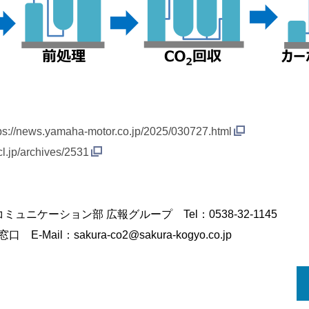
ps://news.yamaha-motor.co.jp/2025/030727.html
ccl.jp/archives/2531
ケーション部 広報グループ Tel：0538-32-1145
il：sakura-co2@sakura-kogyo.co.jp