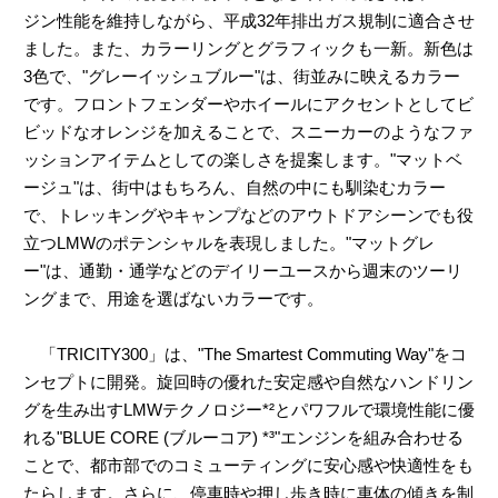
ジン性能を維持しながら、平成32年排出ガス規制に適合させ
ました。また、カラーリングとグラフィックも一新。新色は
3色で、"グレーイッシュブルー"は、街並みに映えるカラー
です。フロントフェンダーやホイールにアクセントとしてビ
ビッドなオレンジを加えることで、スニーカーのようなファ
ッションアイテムとしての楽しさを提案します。"マットベ
ージュ"は、街中はもちろん、自然の中にも馴染むカラー
で、トレッキングやキャンプなどのアウトドアシーンでも役
立つLMWのポテンシャルを表現しました。"マットグレ
ー"は、通勤・通学などのデイリーユースから週末のツーリ
ングまで、用途を選ばないカラーです。
「TRICITY300」は、"The Smartest Commuting Way"をコ
ンセプトに開発。旋回時の優れた安定感や自然なハンドリン
グを生み出すLMWテクノロジー*²とパワフルで環境性能に優
れる"BLUE CORE (ブルーコア) *³"エンジンを組み合わせる
ことで、都市部でのコミューティングに安心感や快適性をも
たらします。さらに、停車時や押し歩き時に車体の傾きを制