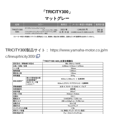
「TRICITY300」
マットグレー
TRICITY300製品サイト：
https://www.yamaha-motor.co.jp/m
c/lineup/tricity300/