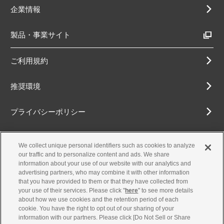
企業情報
製品・事業サイト
ご利用規約
推奨環境
プライバシーポリシー
Cookieポリシー
We collect unique personal identifiers such as cookies to analyze
our traffic and to personalize content and ads. We share
アクセシビリティ方針
information about your use of our website with our analytics and
advertising partners, who may combine it with other information
that you have provided to them or that they have collected from
your use of their services. Please click "
here
" to see more details
about how we use cookies and the retention period of each
古物営業法に基づく表示
cookie. You have the right to opt out of our sharing of your
information with our partners. Please click [Do Not Sell or Share