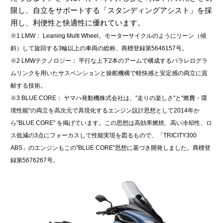
限し、自立をサポートする「スタンディングアシスト」を採
用し、利便性と快適性に優れています。
※1 LMW： Leaning Multi Wheel。モーターサイクルのようにリーン（傾
斜）して旋回する3輪以上の車両の総称、商標登録第5646157号。
※2 LMWテクノロジー： 平行な上下2本のアームで構成するパラレログラ
ムリンクを用いたサスペンションと操舵機構で軽快感と安定感の両立に貢
献する技術。
※3 BLUE CORE： ヤマハ発動機株式会社は、"走りの楽しさ"と"燃費・環
境性能"の両立を高次元で具現化するエンジン設計思想として2014年か
ら"BLUE CORE" を掲げています。この思想は高効率燃焼、高い冷却性、ロ
ス低減の3点にフォーカスして性能実現を図るもので、「TRICITY300
ABS」のエンジンもこの"BLUE CORE"思想に基づき開発しました。商標登
録第5676267号。