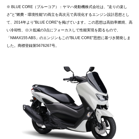
※ BLUE CORE（ブルーコア）：ヤマハ発動機株式会社は、"走りの楽し
さ"と"燃費・環境性能"の両立を高次元で具現化するエンジン設計思想とし
て、2014年より"BLUE CORE"を掲げています。この思想は高効率燃焼、高
い冷却性、ロス低減の3点にフォーカスして性能実現を図るもので、
「NMAX155 ABS」のエンジンもこの"BLUE CORE"思想に基づき開発しま
した。商標登録第5676267号。