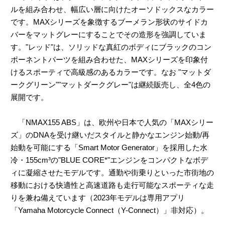
ルを組み合わせ、幅広い層に向けたオーソドックスなカラー
です。MAXシリーズを象徴するブーメラン形状のサイドカ
バーをマットグレーにすることでその造形を強調していま
す。"レッド"は、ソリッドな真紅のボディにブラックのコン
ポーネントパーツを組み合わせた、MAXシリーズを印象付
けるスポーティで高級感のあるカラーです。なお "マットダ
ークグリーン""マットダークグレー"は継続販売し、全4色の
展開です。
「NMAX155 ABS」は、欧州や日本で人気の「MAXシリー
ズ」のDNAを受け継いだスタイルと静かなエンジン始動/再
始動を可能にする「Smart Motor Generator」を採用した水
冷・155cm³の"BLUE CORE*"エンジンをコンパクトなボデ
ィに凝縮させたモデルです。通勤や街乗りといった市街地の
移動における快適性と高速道路も走行可能なスポーティな走
りを兼ね備えています（2023年モデルは専用アプリ
「Yamaha Motorcycle Connect（Y-Connect）」非対応）。