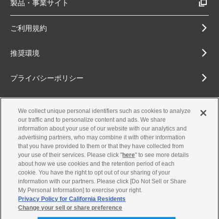
製品・事業サイト
ご利用規約
推奨環境
プライバシーポリシー
Cookieポリシー
We collect unique personal identifiers such as cookies to analyze
our traffic and to personalize content and ads. We share
アクセシビリティ方針
information about your use of our website with our analytics and
advertising partners, who may combine it with other information
that you have provided to them or that they have collected from
your use of their services. Please click "
here
" to see more details
about how we use cookies and the retention period of each
古物営業法に基づく表示
cookie. You have the right to opt out of our sharing of your
information with our partners. Please click [Do Not Sell or Share
お問合せ
My Personal Information] to exercise your right.
Privacy Policy for California Residents
Change your sell or share preference