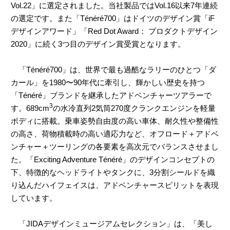
Vol.22」に選定されました。当社製品ではVol.16以来7年連続
の選定です。また「Ténéré700」はドイツのデザイン賞「iF
デザインアワード」「Red Dot Award： プロダクトデザイン
2020」に続く3つ目のデザイン賞受賞となります。
「Ténéré700」は、世界で最も過酷なラリーのひとつ「ダ
カール」を1980〜90年代に牽引し、輝かしい歴史を持つ
「Ténéré」ブランドを継承したアドベンチャーツアラーで
3
す。689cm
の水冷直列2気筒270度クランクエンジンを軽量
ボディに搭載。乗車姿勢自由度の高い車体、耐久性や整備性
の高さ、荷物積載時の高い適応力など、オフロード＋アドベ
ンチャー＋ツーリングの各要素を高次元でバランスさせまし
た。「Exciting Adventure Ténéré」のデザインコンセプトの
下、特徴的なヘッドライトやタンクに、3分割シールドを織
り込んだハイフェイスは、アドベンチャースピリットを表現
しています。
「JIDAデザインミュージアムセレクション」は、「美し