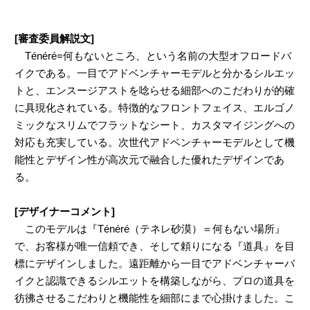
[審査委員解説文]
Ténéré=何もないところ、という名前の大型オフロードバ
イクである。一目でアドベンチャーモデルと分かるシルエッ
トと、エンスージアストを唸らせる細部へのこだわりが的確
に具現化されている。特徴的なフロントフェイス、エルゴノ
ミックなスリムでフラットなシート、カスタマイジングへの
対応も充実している。次世代アドベンチャーモデルとして機
能性とデザイン性が高次元で融合した優れたデザインであ
る。
[デザイナーコメント]
このモデルは『Ténéré（テネレ砂漠）＝何もない場所』
で、お客様が唯一信頼でき、そして頼りになる『道具』を目
標にデザインしました。遠距離から一目でアドベンチャーバ
イクと認識できるシルエットを構築しながら、プロの道具を
彷彿させるこだわりと機能性を細部にまで心掛けました。こ