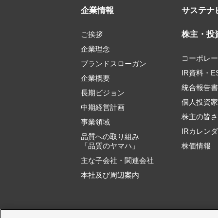
企業情報
サステナ
株主・投
ご挨拶
企業理念
コーポレ
ブランドスローガン
IR資料・E
企業概要
統合報告
長期ビジョン
個人投資
中期経営計画
株主の皆
事業領域
IRカレン
品質への取り組み
「品質のヤマハ」
株価情報
主な子会社・関連会社
本社及び周辺案内