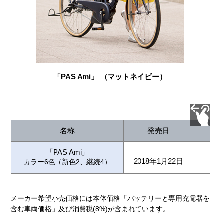
「PAS Ami」 （マットネイビー）
名称
発売日
「PAS Ami」
2018年1月22日
カラー6色（新色2、継続4）
（本
メーカー希望小売価格には本体価格「バッテリーと専用充電器を
含む車両価格」及び消費税(8%)が含まれています。