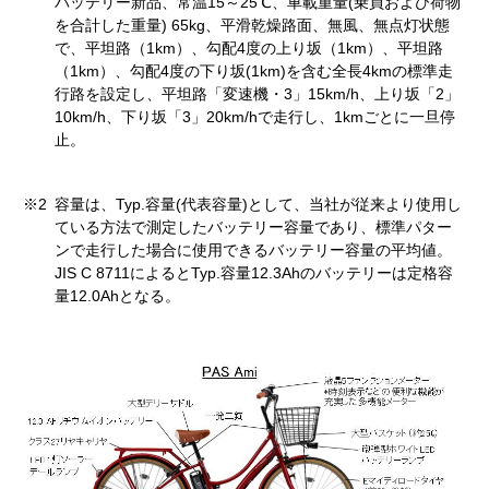
バッテリー新品、常温15～25℃、車載重量(乗員および荷物
を合計した重量) 65kg、平滑乾燥路面、無風、無点灯状態
で、平坦路（1km）、勾配4度の上り坂（1km）、平坦路
（1km）、勾配4度の下り坂(1km)を含む全長4kmの標準走
行路を設定し、平坦路「変速機・3」15km/h、上り坂「2」
10km/h、下り坂「3」20km/hで走行し、1kmごとに一旦停
止。
※2
容量は、Typ.容量(代表容量)として、当社が従来より使用し
ている方法で測定したバッテリー容量であり、標準パター
ンで走行した場合に使用できるバッテリー容量の平均値。
JIS C 8711によるとTyp.容量12.3Ahのバッテリーは定格容
量12.0Ahとなる。