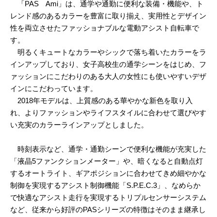
「PAS Ami」は、通学や通勤に便利な装備・機能や、ト
レンド感のあるカラーを豊富に取り揃え、実用性とデザイン
性を両立させたファッショナブルな電動アシスト自転車で
す。
明るくキュートなカラーやシックで落ち着いたカラーをラ
インアップしており、女子高校生の通学シーンをはじめ、フ
ァッションにこだわりのある大人の女性にも使いやすいデザ
インにこだわっています。
2018年モデルは、上質感のある華やかな新色を取り入
れ、よりファッションやライフスタイルに合わせて選びやす
い充実のカラーラインアップとしました。
時刻表示など、通学・通勤シーンで便利な機能が充実した
「液晶5ファンクションメーター」や、暗くなると自動点灯
するオートライト、ギアポジションに合わせてきめ細やかな
制御を実現するアシスト制御機能「S.P.E.C.3」、なめらか
で快適なアシスト走行を実現するトリプルセンサーシステム
など、従来から好評のPASシリーズの特徴はそのまま継承し