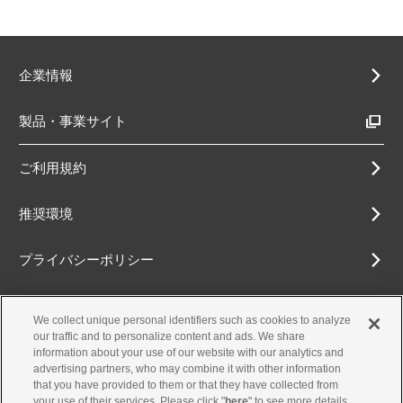
企業情報
製品・事業サイト
ご利用規約
推奨環境
プライバシーポリシー
Cookieポリシー
We collect unique personal identifiers such as cookies to analyze
our traffic and to personalize content and ads. We share
アクセシビリティ方針
information about your use of our website with our analytics and
advertising partners, who may combine it with other information
that you have provided to them or that they have collected from
your use of their services. Please click "
here
" to see more details