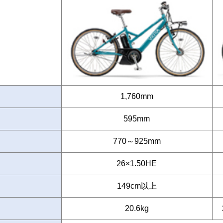
1,760mm
595mm
770～925mm
26×1.50HE
149cm以上
20.6kg