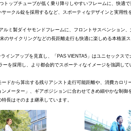
ティかつトップチューブが低く乗り降りしやすいフレームに、快適
いサークル錠を採用するなど、スポーティなデザインと実用性
ティなアルミ製ダイヤモンドフレームに、フロントサスペンション、大
週末のサイクリングなどの長距離走行も快適に楽しめる本格派ス
インアップを見直し、「PAS VIENTA5」はユニセックスでカジ
カラーを採用し、より都会的でスポーティなイメージを強調して
ードから算出する残りアシスト走行可能距離や、消費カロリ
ンメーター」、ギアポジションに合わせてきめ細やかな制御を実現
の特長はそのまま継承しています。