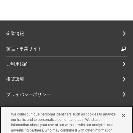
企業情報
製品・事業サイト
ご利用規約
推奨環境
プライバシーポリシー
Cookieポリシー
We collect unique personal identifiers such as cookies to analyze
our traffic and to personalize content and ads. We share
アクセシビリティ方針
information about your use of our website with our analytics and
advertising partners, who may combine it with other information