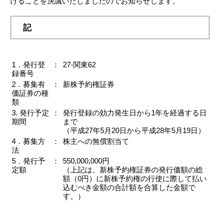
げることを決議いたしましたのでお知らせします。
記
1．発行登
：
27‐関東62
録番号
2．募集有
：
新株予約権証券
価証券の種
類
3. 発行予定
：
発行登録の効力発生日から1年を経過する日
期間
まで
（平成27年5月20日から平成28年5月19日）
4．募集方
：
株主への無償割当て
法
5．発行予
：
550,000,000円
定額
（上記は、新株予約権証券の発行価額の総
額（0円）に新株予約権の行使に際して払い
込むべき金額の合計額を合算した金額で
す。）