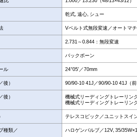
速比
1.000／13.230（48/13×43/12）
乾式, 遠心, シュー
法
Vベルト式無段変速／オートマ
2.731～0.844：無段変速
バックボーン
ール
24°05′／70mm
／後）
90/90-10 41J／90/90-10 
／後）
機械式リーディングトレーリン
機械式リーディングトレーリン
）
テレスコピック／ユニットスイ
ブ種類／
ハロゲンバルブ／12V, 35/35W×