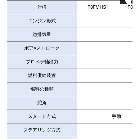
仕様
F8FMHS
F8F
エンジン形式
4
総排気量
ボア×ストローク
プロペラ軸出力
燃料供給装置
燃料の種類
舵角
スタート方式
手動
ステアリング方式