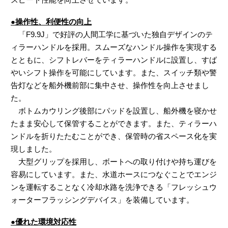
●操作性、利便性の向上
「F9.9J」で好評の人間工学に基づいた独自デザインのテ
ィラーハンドルを採用。スムーズなハンドル操作を実現する
とともに、シフトレバーをティラーハンドルに設置し、すば
やいシフト操作を可能にしています。また、スイッチ類や警
告灯などを船外機前部に集中させ、操作性を向上させまし
た。
ボトムカウリング後部にパッドを設置し、船外機を寝かせ
たまま安心して保管することができます。また、ティラーハ
ンドルを折りたたむことができ、保管時の省スペース化を実
現しました。
大型グリップを採用し、ボートへの取り付けや持ち運びを
容易にしています。また、水道ホースにつなぐことでエンジ
ンを運転することなく冷却水路を洗浄できる「フレッシュウ
ォーターフラッシングデバイス」を装備しています。
●優れた環境対応性