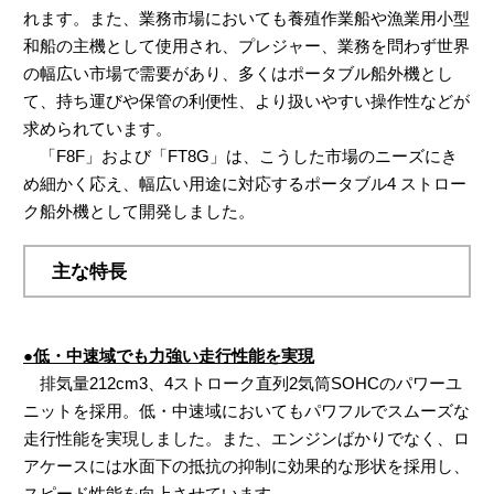
れます。また、業務市場においても養殖作業船や漁業用小型
和船の主機として使用され、プレジャー、業務を問わず世界
の幅広い市場で需要があり、多くはポータブル船外機とし
て、持ち運びや保管の利便性、より扱いやすい操作性などが
求められています。
「F8F」および「FT8G」は、こうした市場のニーズにき
め細かく応え、幅広い用途に対応するポータブル4 ストロー
ク船外機として開発しました。
主な特長
●低・中速域でも力強い走行性能を実現
排気量212cm3、4ストローク直列2気筒SOHCのパワーユ
ニットを採用。低・中速域においてもパワフルでスムーズな
走行性能を実現しました。また、エンジンばかりでなく、ロ
アケースには水面下の抵抗の抑制に効果的な形状を採用し、
スピード性能を向上させています。