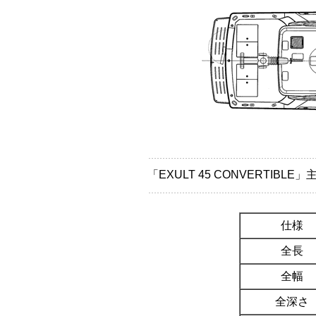
「EXULT 45 CONVERTIBLE
仕様
全長
全幅
全深さ