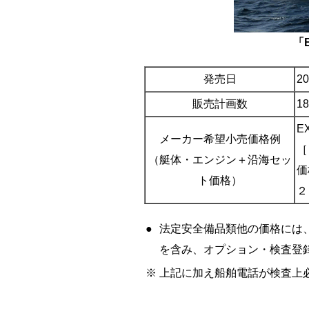
「E
発売日
2
販売計画数
1
E
メーカー希望小売価格例
［
（艇体・エンジン＋沿海セッ
価
ト価格）
２
●
法定安全備品類他の価格には
を含み、オプション・検査登
※
上記に加え船舶電話が検査上