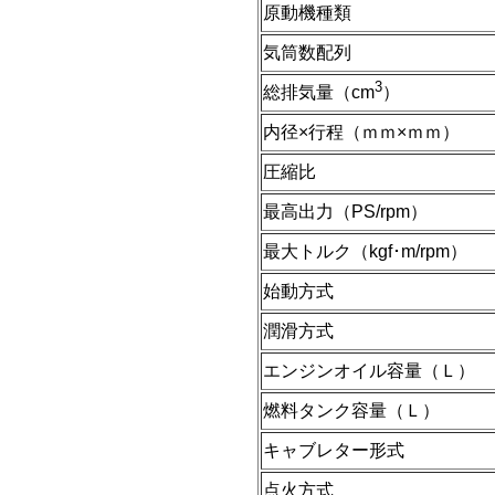
原動機種類
気筒数配列
3
総排気量（cm
）
内径×行程（ｍｍ×ｍｍ）
圧縮比
最高出力（PS/rpm）
最大トルク（kgf･m/rpm）
始動方式
潤滑方式
エンジンオイル容量（Ｌ）
燃料タンク容量（Ｌ）
キャブレター形式
点火方式