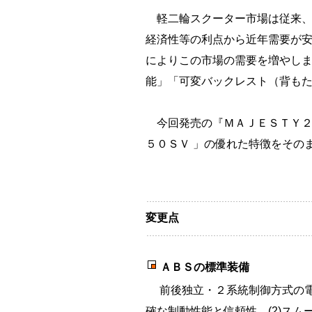
軽二輪スクーター市場は従来、
経済性等の利点から近年需要が
によりこの市場の需要を増やし
能」「可変バックレスト（背も
今回発売の『ＭＡＪＥＳＴＹ２
５０ＳＶ 」の優れた特徴をその
変更点
ＡＢＳの標準装備
前後独立・２系統制御方式の電子
確な制動性能と信頼性、(2)スム