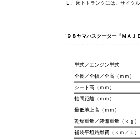
Ｌ。床下トランクには、サイク
'９８ヤマハスクーター『ＭＡＪＥ
型式／エンジン型式
全長／全幅／全高（ｍｍ）
シート高（ｍｍ）
軸間距離（ｍｍ）
最低地上高（ｍｍ）
乾燥重量／装備重量（ｋｇ）
補装平坦路燃費（ｋｍ／Ｌ）