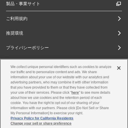
製品・事業サイト
ご利用規約
推奨環境
プライバシーポリシー
Cookieポリシー
We collect unique personal identifiers such as cookies to analyze
our traffic and to personalize content and ads. We share
アクセシビリティ方針
information about your use of our website with our analytics and
advertising partners, who may combine it with other information
that you have provided to them or that they have collected from
your use of their services. Please click "
here
" to see more details
about how we use cookies and the retention period of each
古物営業法に基づく表示
cookie. You have the right to opt out of our sharing of your
information with our partners. Please click [Do Not Sell or Share
お問合せ
My Personal Information] to exercise your right.
Privacy Policy for California Residents
Change your sell or share preference