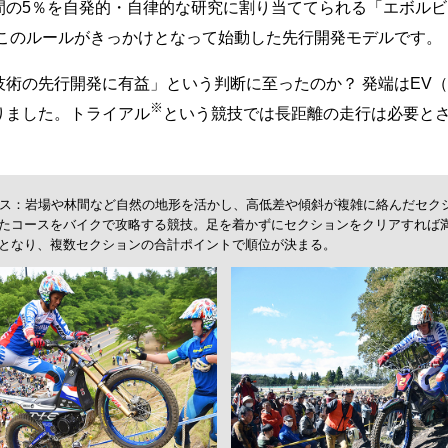
間の5％を自発的・自律的な研究に割り当ててられる「エボルビ
はこのルールがきっかけとなって始動した先行開発モデルです。
術の先行開発に有益」という判断に至ったのか？ 発端はEV
※
りました。トライアル
という競技では長距離の走行は必要と
ス：岩場や林間など自然の地形を活かし、高低差や傾斜が複雑に絡んだセク
たコースをバイクで攻略する競技。足を着かずにセクションをクリアすれば
となり、複数セクションの合計ポイントで順位が決まる。