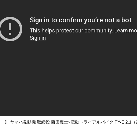
】 ヤマハ発動機 取締役 西田豊士×電動トライアルバイク TY-E 2.1（