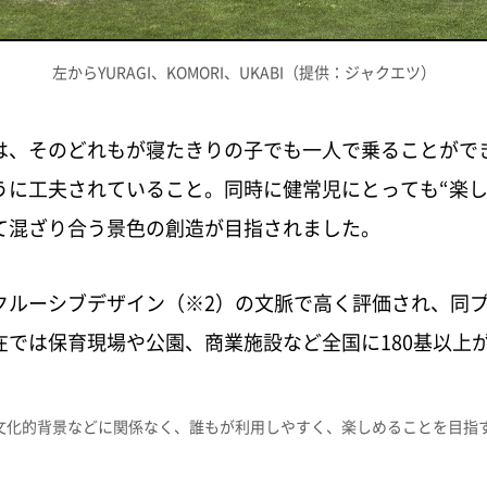
左からYURAGI、KOMORI、UKABI（提供：ジャクエツ）
は、そのどれもが寝たきりの子でも一人で乗ることができ
うに工夫されていること。同時に健常児にとっても“楽し
て混ざり合う景色の創造が目指されました。
ルーシブデザイン（※2）の文脈で高く評価され、同プロ
在では保育現場や公園、商業施設など全国に180基以上
文化的背景などに関係なく、誰もが利用しやすく、楽しめることを目指