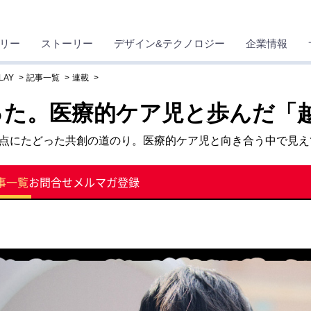
リー
ストーリー
デザイン&テクノロジー
企業情報
LAY
記事一覧
連載
った。医療的ケア児と歩んだ「
点にたどった共創の道のり。医療的ケア児と向き合う中で見えて
事一覧
お問合せ
メルマガ登録