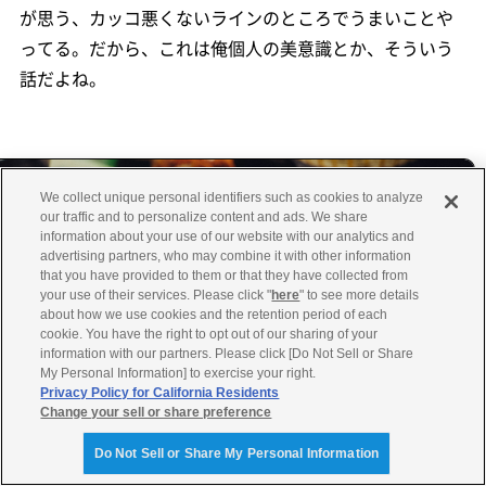
が思う、カッコ悪くないラインのところでうまいことや
ってる。だから、これは俺個人の美意識とか、そういう
話だよね。
We collect unique personal identifiers such as cookies to analyze
our traffic and to personalize content and ads. We share
information about your use of our website with our analytics and
advertising partners, who may combine it with other information
that you have provided to them or that they have collected from
道具も自力を引き出してもらいたがっ
your use of their services. Please click "
here
" to see more details
about how we use cookies and the retention period of each
ている
cookie. You have the right to opt out of our sharing of your
information with our partners. Please click [Do Not Sell or Share
My Personal Information] to exercise your right.
Privacy Policy for California Residents
鹿を捌いたり料理をしたりするのにもさまざまな
Change your sell or share preference
道具がいると思うんですが、道具選びの基準は？
Do Not Sell or Share My Personal Information