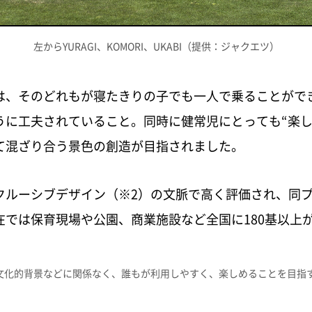
左からYURAGI、KOMORI、UKABI（提供：ジャクエツ）
は、そのどれもが寝たきりの子でも一人で乗ることができ
うに工夫されていること。同時に健常児にとっても“楽し
て混ざり合う景色の創造が目指されました。
ルーシブデザイン（※2）の文脈で高く評価され、同プロ
在では保育現場や公園、商業施設など全国に180基以上
文化的背景などに関係なく、誰もが利用しやすく、楽しめることを目指