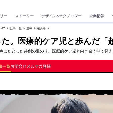
リー
ストーリー
デザイン&テクノロジー
企業情報
LAY
記事一覧
連載
遊具考
った。医療的ケア児と歩んだ「
点にたどった共創の道のり。医療的ケア児と向き合う中で見えて
事一覧
お問合せ
メルマガ登録