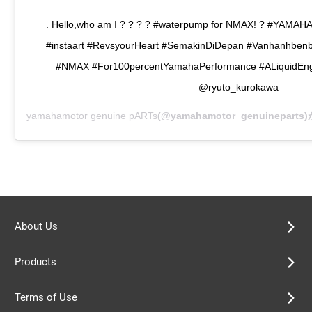
. Hello,who am I ? ? ? ? #waterpump for NMAX! ? #YAM
#instaart #RevsyourHeart #SemakinDiDepan #Vanhanhbenbi
#NMAX #For100percentYamahaPerformance #ALiquidEng
@ryuto_kurokawa
yamahamotor genuine pARTs
(@yamahamotor_genuinepar
About Us
Products
Terms of Use