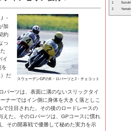
1
Suzuki
2
Yamah
、Ｊ・
が加
契約
なっ
った
バイ
能を
K）だ
スウェーデンGPのK・ロバーツとJ・チェコット
のロバーツは、表面に溝のないスリックタイ
コーナーではイン側に身体を大きく落としこ
ルで注目された。その後のロードレースの
与えた。そのロバーツは、GPコースに慣れ
参戦、その開幕戦で優勝して秘めた実力を示