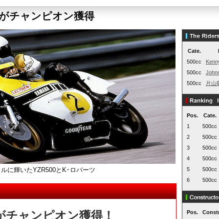
ツがチャンピオン獲得
Cate.
500cc
Kenn
500cc
John
500cc
片山
Pos.
Cate.
1
500cc
2
500cc
3
500cc
4
500cc
トルに輝いたYZR500とK･ロバーツ
5
500cc
6
500cc
ツがチャンピオン獲得！
Pos.
Const