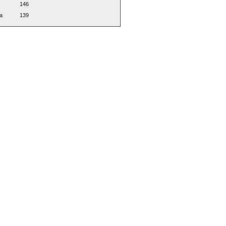
146
a
139