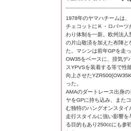
1978年のヤマハチームは
チェコットにＫ・ロバーツ
わり体制を一新。欧州法人
の片山敬済を加えた布陣と
た。マシンは前年GPを走
OW35をベースに、排気デ
スYPVSを装着する等で性
向上させたYZR500(OW35
った。
AMAのダートレース出身
ヤをGPに持ち込み、また
む独特のハングオンスタイ
走行スタイルに強い影響を
る目的もあり250ccにも