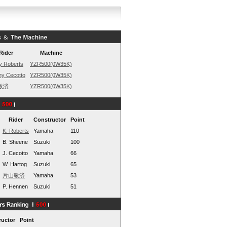
Rider
Machine
y Roberts
YZR500(0W35K)
ny Cecotto
YZR500(0W35K)
敬済
YZR500(0W35K)
Rider
Constructor
Point
K. Roberts
Yamaha
110
B. Sheene
Suzuki
100
J. Cecotto
Yamaha
66
W. Hartog
Suzuki
65
片山敬済
Yamaha
53
P. Hennen
Suzuki
51
ructor
Point