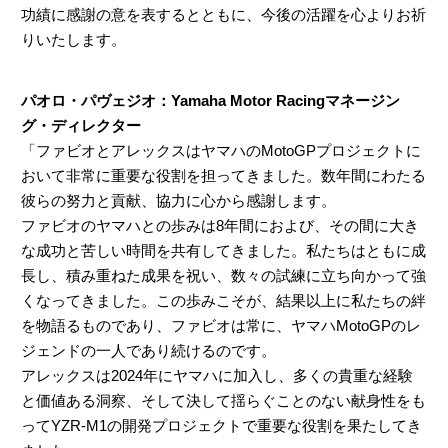
功績に感謝の意を表するとともに、今後の活躍を心よりお祈
りいたします。
パオロ・パヴェジオ：Yamaha Motor Racingマネージン
グ・ディレクター
「ファビオとアレックスはヤマハのMotoGPプロジェクトに
おいて非常に重要な役割を担ってきました。数年間にわたる
彼らの努力と貢献、協力に心から感謝します。
ファビオのヤマハとの歩みは8年間におよび、その間に大き
な成功と苦しい時間を共有してきました。私たちはともに成
長し、積み重ねた成果を祝い、数々の試練に立ち向かって強
くなってきました。この歩みこそが、結果以上に私たちの絆
を物語るものであり、ファビオは常に、ヤマハMotoGPのレ
ジェンドの一人であり続けるのです。
アレックスは2024年にヤマハに加入し、多くの貴重な経験
と価値ある洞察、そして決して揺らぐことのない献身性をも
ってYZR-M1の開発プロジェクトで重要な役割を果たしてき