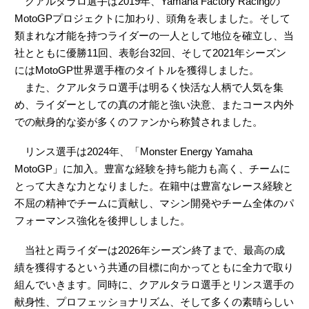
クアルタラロ選手は2019年、Yamaha Factory Racingの
MotoGPプロジェクトに加わり、頭角を表しました。そして
類まれな才能を持つライダーの一人として地位を確立し、当
社とともに優勝11回、表彰台32回、そして2021年シーズン
にはMotoGP世界選手権のタイトルを獲得しました。
また、クアルタラロ選手は明るく快活な人柄で人気を集
め、ライダーとしての真の才能と強い決意、またコース内外
での献身的な姿が多くのファンから称賛されました。
リンス選手は2024年、「Monster Energy Yamaha
MotoGP」に加入。豊富な経験を持ち能力も高く、チームに
とって大きな力となりました。在籍中は豊富なレース経験と
不屈の精神でチームに貢献し、マシン開発やチーム全体のパ
フォーマンス強化を後押ししました。
当社と両ライダーは2026年シーズン終了まで、最高の成
績を獲得するという共通の目標に向かってともに全力で取り
組んでいきます。同時に、クアルタラロ選手とリンス選手の
献身性、プロフェッショナリズム、そして多くの素晴らしい