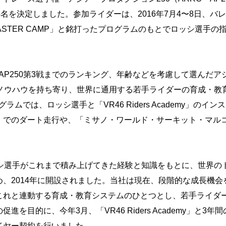
に派遣する5名を決定しました。参加ライダーは、2016年7月4〜8
ASTER CAMP」と銘打ったプログラムのもとでロッシ選手
・AP250第3戦までのランキング、年齢などを考慮して選んだ
y」が互いのノウハウを持ち寄り、世界に通用する若手ライダーの育成・
グラムでは、ロッシ選手と「VR46 Riders Academy」
」でのダート走行や、「ミサノ・ワールド・サーキット・マル
y」は、ロッシ選手がこれまで積み上げてきた経験と知識をもとに、世
、2014年に開設されました。当社は現在、段階的な成長機
これと連動する育成・教育システムのひとつとし、若手ライダ
を目的に、今年3月、「VR46 Riders Academy」と
イヤー契約を行いました。