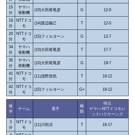
15
ヤマハ
(10)大田尾竜彦
G
12-0
分
発動機
19
NTTドコ
(14)渡辺義己
T
12-5
分
モ
20
NTTドコ
(15)フィルヨーン
G
12-7
分
モ
34
ヤマハ
(10)大田尾竜彦
T
17-7
分
発動機
35
ヤマハ
(10)大田尾竜彦
G
19-7
分
発動機
41
NTTドコ
(11)茂野洸気
T
19-12
分
モ
42
NTTドコ
(15)フィルヨーン
G×
19-12
分
モ
得点
後
種
チーム
選手
ヤマハ-NTTドコモレ
半
類
ッドハリケーンズ
3
NTTドコ
(11)川田涼
T
19-17
分
モ