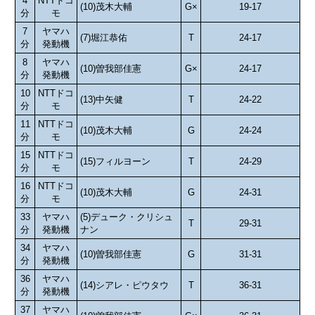
4
NTTドコ
(10)茂木大輔
G×
19-17
分
モ
7
ヤマハ
(7)堀江恭佑
T
24-17
分
発動機
8
ヤマハ
(10)曽我部佳憲
G×
24-17
分
発動機
10
NTTドコ
(13)中矢健
T
24-22
分
モ
11
NTTドコ
(10)茂木大輔
G
24-24
分
モ
15
NTTドコ
(15)フィルヨーン
T
24-29
分
モ
16
NTTドコ
(10)茂木大輔
G
24-31
分
モ
33
ヤマハ
(5)デューク・クリシュ
T
29-31
分
発動機
ナン
34
ヤマハ
(10)曽我部佳憲
G
31-31
分
発動機
36
ヤマハ
(14)シアレ・ピウタウ
T
36-31
分
発動機
37
ヤマハ