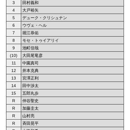
3
田村義和
4
大戸裕矢
5
デューク・クリシュナン
6
ウヴェ・ヘル
7
堀江恭佑
8
モセ・トゥイアリイ
9
池町信哉
(10)
大田尾竜彦
11
中園真司
12
井本克典
13
宮澤正利
14
田中渉太
15
五郎丸歩
R
仲谷聖史
R
加藤圭太
R
山村亮
R
斉田晃平