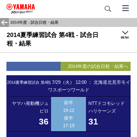
2014年度 - 試合日程・結果
2014夏季練習試合 第4戦 - 試合日
MENU
程・結果
トップ
2014年度の試合日程・結果へ
試合結果・日程
7/29（火） 12:00
：
北海道北見市モイ
2014夏季練習試合 第4戦
ワスポーツワールド
チームヒストリー
前半
ヤマハ発動機ジュ
NTTドコモレッド
応援歌：蒼き闘志
19-12
ビロ
ハリケーンズ
後半
36
31
17-19