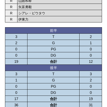
R
山路和希
R
矢富勇毅
R
シアレ・ピウタウ
R
伊東力
前半
3
T
2
2
G
1
0
PG
0
0
DG
0
19
合計
12
後半
3
T
3
1
G
2
0
PG
0
0
DG
0
17
合計
19
36
合計
31