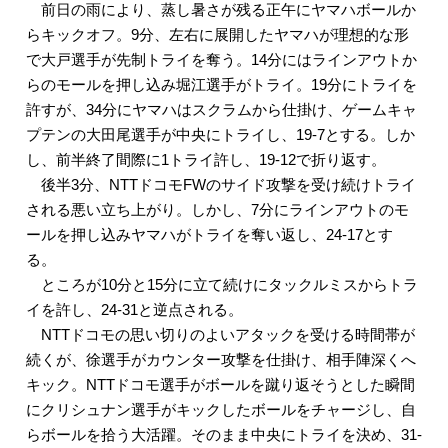
前日の雨により、蒸し暑さが残る正午にヤマハボールか
らキックオフ。9分、左右に展開したヤマハが理想的な形
で大戸選手が先制トライを奪う。14分にはラインアウトか
らのモールを押し込み堀江選手がトライ。19分にトライを
許すが、34分にヤマハはスクラムから仕掛け、ゲームキャ
プテンの大田尾選手が中央にトライし、19-7とする。しか
し、前半終了間際に1トライ許し、19-12で折り返す。
後半3分、NTTドコモFWのサイド攻撃を受け続けトライ
される悪い立ち上がり。しかし、7分にラインアウトのモ
ールを押し込みヤマハがトライを奪い返し、24-17とす
る。
ところが10分と15分に立て続けにタックルミスからトラ
イを許し、24-31と逆点される。
NTTドコモの思い切りのよいアタックを受ける時間帯が
続くが、徐選手がカウンター攻撃を仕掛け、相手陣深くへ
キック。NTTドコモ選手がボールを蹴り返そうとした瞬間
にクリシュナン選手がキックしたボールをチャージし、自
らボールを拾う大活躍。そのまま中央にトライを決め、31-