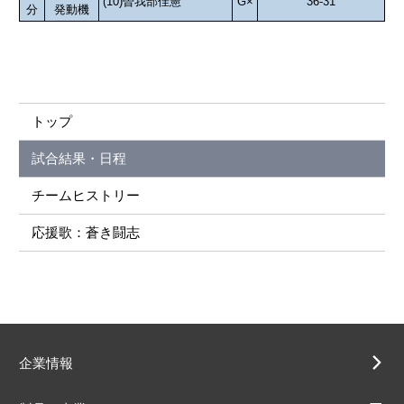
(10)曽我部佳憲
G×
36-31
分
発動機
トップ
試合結果・日程
チームヒストリー
応援歌：蒼き闘志
企業情報