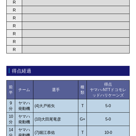
R
R
R
R
R
R
R
得点経過
得点
前
種
チーム
選手
ヤマハ-NTTドコモレ
半
類
ッドハリケーンズ
9
ヤマハ
(4)大戸裕矢
T
5-0
分
発動機
10
ヤマハ
(10)大田尾竜彦
G×
5-0
分
発動機
14
ヤマハ
(7)堀江恭佑
T
10-0
分
発動機