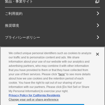
製品・事業サイト
ご利用規約
推奨環境
プライバシーポリシー
Cookieポリシー
We collect unique personal identifiers such as cookies to analyze
our traffic and to personalize content and ads. We share
アクセシビリティ方針
information about your use of our website with our analytics and
advertising partners, who may combine it with other information
that you have provided to them or that they have collected from
your use of their services. Please click "
here
" to see more details
about how we use cookies and the retention period of each
古物営業法に基づく表示
cookie. You have the right to opt out of our sharing of your
information with our partners. Please click [Do Not Sell or Share
お問合せ
My Personal Information] to exercise your right.
Privacy Policy for California Residents
Change your sell or share preference