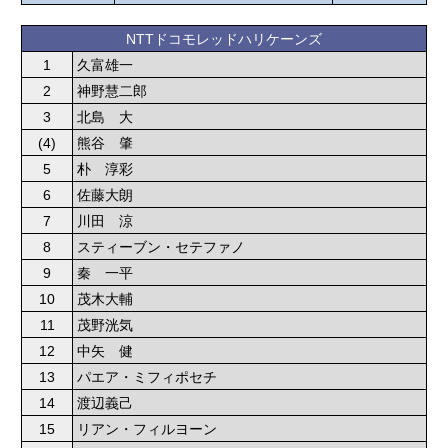
NTTドコモレッドハリケーンズ
1
久富雄一
2
神野慧二郎
3
北島 大
(4)
熊谷 肇
5
朴 淳彩
6
佐藤大朗
7
川田 涼
8
スティーブン・セテファノ
9
秦 一平
10
茂木大輔
11
茂野洸気
12
中矢 健
13
パエア・ミフィポセチ
14
渡辺義己
15
リアン・フィルヨーン