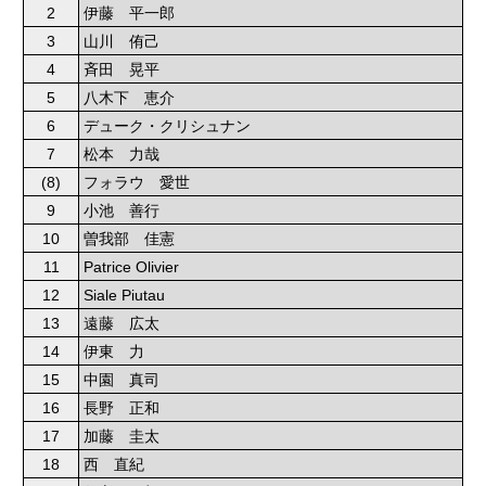
2
伊藤 平一郎
3
山川 侑己
4
斉田 晃平
5
八木下 恵介
6
デューク・クリシュナン
7
松本 力哉
(8)
フォラウ 愛世
9
小池 善行
10
曽我部 佳憲
11
Patrice Olivier
12
Siale Piutau
13
遠藤 広太
14
伊東 力
15
中園 真司
16
長野 正和
17
加藤 圭太
18
西 直紀