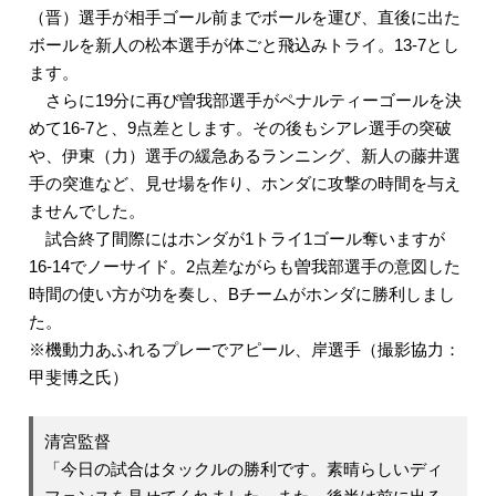
（晋）選手が相手ゴール前までボールを運び、直後に出た
ボールを新人の松本選手が体ごと飛込みトライ。13-7とし
ます。
さらに19分に再び曽我部選手がペナルティーゴールを決
めて16-7と、9点差とします。その後もシアレ選手の突破
や、伊東（力）選手の緩急あるランニング、新人の藤井選
手の突進など、見せ場を作り、ホンダに攻撃の時間を与え
ませんでした。
試合終了間際にはホンダが1トライ1ゴール奪いますが
16-14でノーサイド。2点差ながらも曽我部選手の意図した
時間の使い方が功を奏し、Bチームがホンダに勝利しまし
た。
※機動力あふれるプレーでアピール、岸選手（撮影協力：
甲斐博之氏）
清宮監督
「今日の試合はタックルの勝利です。素晴らしいディ