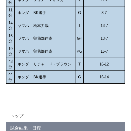
分
11
ホンダ
BK選手
G
8-7
分
14
ヤマハ
松本力哉
T
13-7
分
15
ヤマハ
曽我部佳憲
G×
13-7
分
19
ヤマハ
曽我部佳憲
PG
16-7
分
43
ホンダ
リチャード・ブラウン
T
16-12
分
44
ホンダ
BK選手
G
16-14
分
トップ
試合結果・日程