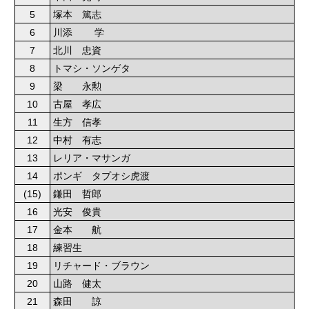
5
塚本 篤志
6
川添 学
7
北川 忠資
8
トマシ・ソンゲタ
9
梁 永勲
10
古屋 孝広
11
生方 信孝
12
中村 有志
13
レリア・マサンガ
14
ポンギ タプオシ虎渡
(15)
鎌田 哲郎
16
光安 俊貴
17
金本 航
18
練習生
19
リチャード・ブラウン
20
山路 健太
21
森田 諒