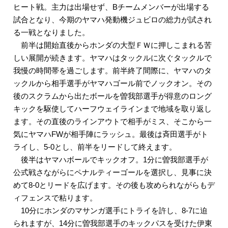
ヒート戦。主力は出場せず、Bチームメンバーが出場する
試合となり、今期のヤマハ発動機ジュビロの総力が試され
る一戦となりました。
前半は開始直後からホンダの大型ＦＷに押しこまれる苦
しい展開が続きます。ヤマハはタックルに次ぐタックルで
我慢の時間帯を過ごします。前半終了間際に、ヤマハのタ
ックルから相手選手がヤマハゴール前でノックオン。その
後のスクラムから出たボールを曽我部選手が得意のロング
キックを駆使してハーフウェイラインまで地域を取り返し
ます。その直後のラインアウトで相手がミス、そこから一
気にヤマハFWが相手陣にラッシュ。最後は斉田選手がト
ライし、5-0とし、前半をリードして終えます。
後半はヤマハボールでキックオフ。1分に曽我部選手が
公式戦さながらにペナルティーゴールを選択し、見事に決
めて8-0とリードを広げます。その後も攻められながらもデ
ィフェンスで粘ります。
10分にホンダのマサンガ選手にトライを許し、8-7に迫
られますが、14分に曽我部選手のキックパスを受けた伊東