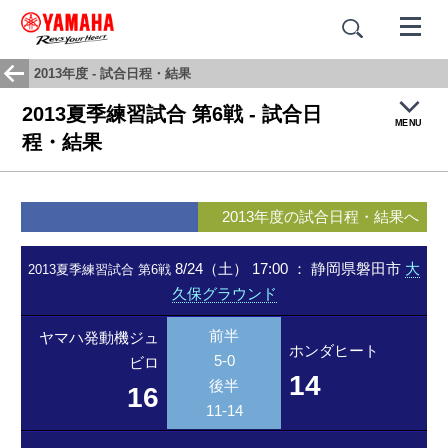
2013年度 - 試合日程・結果
2013夏季練習試合 第6戦 - 試合日
MENU
程・結果
トップ
2013年度の試合日程・結果へ
試合結果・日程
8/24（土） 17:00
：
静岡県磐田市
大
2013夏季練習試合 第6戦
久保グラウンド
チームヒストリー
前半
ヤマハ発動機ジュ
応援歌：蒼き闘志
ホンダヒート
5-0
ビロ
14
後半
16
11-14