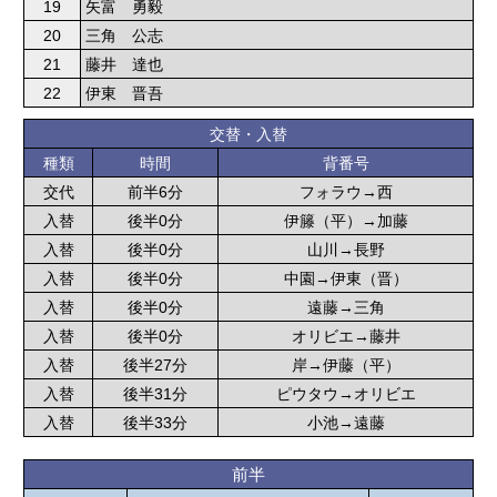
19
矢富 勇毅
20
三角 公志
21
藤井 達也
22
伊東 晋吾
交替・入替
種類
時間
背番号
交代
前半6分
フォラウ→西
入替
後半0分
伊籐（平）→加藤
入替
後半0分
山川→長野
入替
後半0分
中園→伊東（晋）
入替
後半0分
遠藤→三角
入替
後半0分
オリビエ→藤井
入替
後半27分
岸→伊藤（平）
入替
後半31分
ピウタウ→オリビエ
入替
後半33分
小池→遠藤
前半