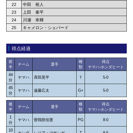
22
中田 裕人
23
上田 泰平
24
川瀬 幸輝
25
キャメロン・シェパード
得点経過
前
種
得点
チーム
選手
半
類
ヤマハ-ホンダヒート
44
ヤマハ
斉田晃平
Ｔ
5-0
分
45
ヤマハ
遠藤広太
G×
5-0
分
後
種
得点
チーム
選手
半
類
ヤマハ-ホンダヒート
1
ヤマハ
曽我部佳憲
PG
8-0
分
10
ホンダ
レリア・マサンガ
T
8-5