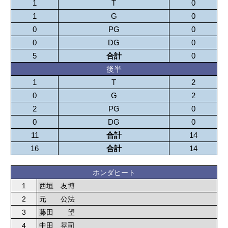
1
T
0
1
G
0
0
PG
0
0
DG
0
5
合計
0
後半
1
T
2
0
G
2
2
PG
0
0
DG
0
11
合計
14
16
合計
14
ホンダヒート
1
西垣 友博
2
元 公法
3
藤田 望
4
中田 晃司