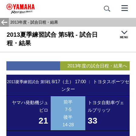
2013年度 - 試合日程・結果
2013夏季練習試合 第5戦 - 試合日
MENU
程・結果
トップ
2013年度の試合日程・結果へ
試合結果・日程
8/17（土） 17:00
：
トヨタスポーツセ
2013夏季練習試合 第5戦
ンター
チームヒストリー
前半
ヤマハ発動機ジュ
トヨタ自動車ヴェ
応援歌：蒼き闘志
7-5
ビロ
ルブリッツ
後半
21
33
14-28