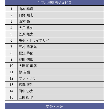
ヤマハ発動機ジュビロ
1
山本 幸輝
2
日野 剛志
3
山村 亮
4
大戸 裕矢
5
笠原 雄太
6
モセ・トゥイアリイ
7
三村 勇飛丸
8
堀江 恭佑
9
池町 信哉
10
大田尾 竜彦
11
徐 吉嶺
12
マレ・サウ
13
宮澤 正利
14
田中 渉太
15
五郎丸 歩
交替・入替