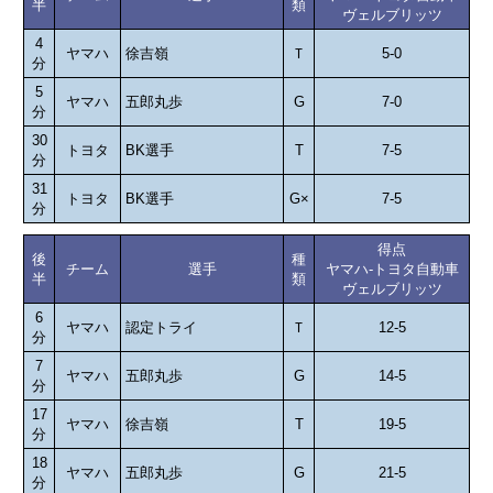
半
類
ヴェルブリッツ
4
ヤマハ
徐吉嶺
Ｔ
5-0
分
5
ヤマハ
五郎丸歩
G
7-0
分
30
トヨタ
BK選手
T
7-5
分
31
トヨタ
BK選手
G×
7-5
分
得点
後
種
チーム
選手
ヤマハ-トヨタ自動車
半
類
ヴェルブリッツ
6
ヤマハ
認定トライ
Ｔ
12-5
分
7
ヤマハ
五郎丸歩
G
14-5
分
17
ヤマハ
徐吉嶺
T
19-5
分
18
ヤマハ
五郎丸歩
G
21-5
分