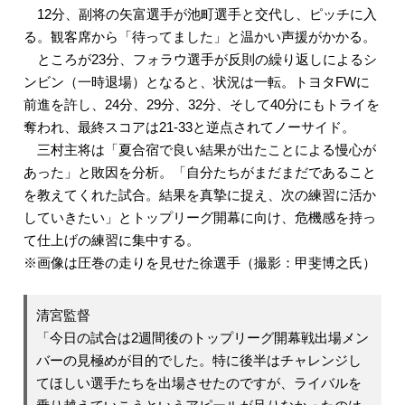
12分、副将の矢富選手が池町選手と交代し、ピッチに入
る。観客席から「待ってました」と温かい声援がかかる。
ところが23分、フォラウ選手が反則の繰り返しによるシ
ンビン（一時退場）となると、状況は一転。トヨタFWに
前進を許し、24分、29分、32分、そして40分にもトライを
奪われ、最終スコアは21-33と逆点されてノーサイド。
三村主将は「夏合宿で良い結果が出たことによる慢心が
あった」と敗因を分析。「自分たちがまだまだであること
を教えてくれた試合。結果を真摯に捉え、次の練習に活か
していきたい」とトップリーグ開幕に向け、危機感を持っ
て仕上げの練習に集中する。
※画像は圧巻の走りを見せた徐選手（撮影：甲斐博之氏）
清宮監督
「今日の試合は2週間後のトップリーグ開幕戦出場メン
バーの見極めが目的でした。特に後半はチャレンジし
てほしい選手たちを出場させたのですが、ライバルを