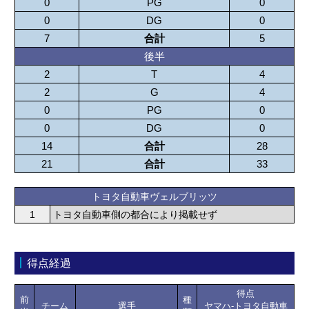
0
PG
0
0
DG
0
7
合計
5
後半
2
T
4
2
G
4
0
PG
0
0
DG
0
14
合計
28
21
合計
33
トヨタ自動車ヴェルブリッツ
1
トヨタ自動車側の都合により掲載せず
得点経過
得点
前
種
チーム
選手
ヤマハ-トヨタ自動車