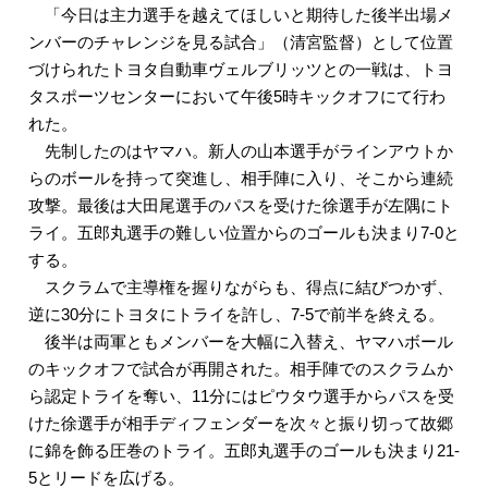
「今日は主力選手を越えてほしいと期待した後半出場メ
ンバーのチャレンジを見る試合」（清宮監督）として位置
づけられたトヨタ自動車ヴェルブリッツとの一戦は、トヨ
タスポーツセンターにおいて午後5時キックオフにて行わ
れた。
先制したのはヤマハ。新人の山本選手がラインアウトか
らのボールを持って突進し、相手陣に入り、そこから連続
攻撃。最後は大田尾選手のパスを受けた徐選手が左隅にト
ライ。五郎丸選手の難しい位置からのゴールも決まり7-0と
する。
スクラムで主導権を握りながらも、得点に結びつかず、
逆に30分にトヨタにトライを許し、7-5で前半を終える。
後半は両軍ともメンバーを大幅に入替え、ヤマハボール
のキックオフで試合が再開された。相手陣でのスクラムか
ら認定トライを奪い、11分にはピウタウ選手からパスを受
けた徐選手が相手ディフェンダーを次々と振り切って故郷
に錦を飾る圧巻のトライ。五郎丸選手のゴールも決まり21-
5とリードを広げる。