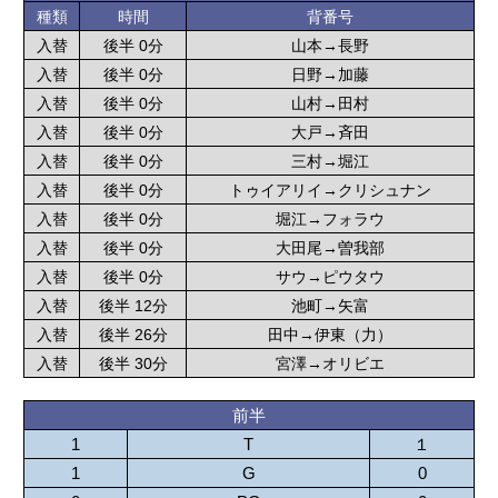
種類
時間
背番号
入替
後半 0分
山本→長野
入替
後半 0分
日野→加藤
入替
後半 0分
山村→田村
入替
後半 0分
大戸→斉田
入替
後半 0分
三村→堀江
入替
後半 0分
トゥイアリイ→クリシュナン
入替
後半 0分
堀江→フォラウ
入替
後半 0分
大田尾→曽我部
入替
後半 0分
サウ→ピウタウ
入替
後半 12分
池町→矢富
入替
後半 26分
田中→伊東（力）
入替
後半 30分
宮澤→オリビエ
前半
1
T
１
1
G
0