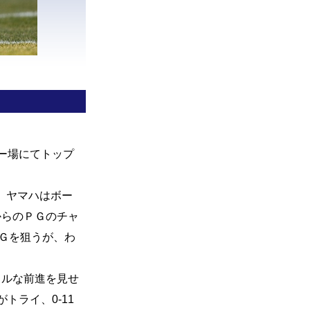
ー場にてトップ
、ヤマハはボー
からのＰＧのチャ
ＰＧを狙うが、わ
フルな前進を見せ
トライ、0‐11