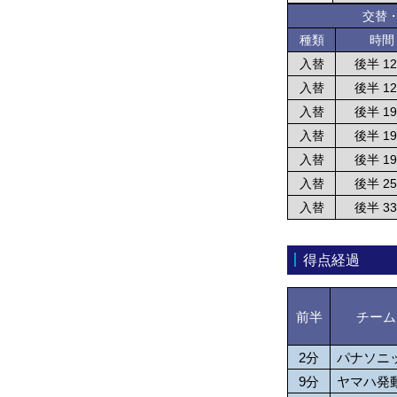
交替
種類
時間
入替
後半 1
入替
後半 1
入替
後半 1
入替
後半 1
入替
後半 1
入替
後半 2
入替
後半 3
得点経過
前半
チーム
2分
パナソニ
9分
ヤマハ発