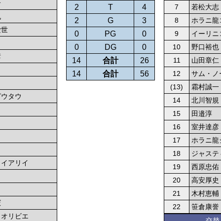
介
2
T
4
7
若松大志
丸
2
G
3
8
ホラニ龍
愛世
0
PG
0
9
イーリニ
0
DG
0
10
野口裕也
彦
14
合計
26
11
山田章仁
14
合計
56
12
サム・ノ
ウ
(13)
霜村誠一
ピウタウ
14
北川智規
15
田邉淳
16
室井達彦
17
ホラニ龍
18
ジャステ
ゥイアリイ
19
西原忠佑
20
高安厚史
21
木村恵輔
憲
22
笹倉康誉
・オリビエ
交替