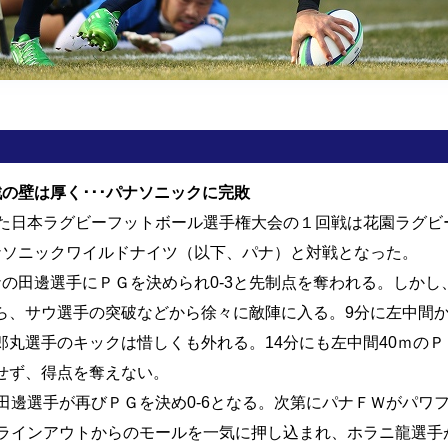
の壁は厚く･･･パナソニックに完敗
た日本ラグビーフットボール選手権大会の１回戦は花園ラグビ
ナソニックワイルドナイツ（以下、パナ）と対戦となった。
の田邊選手にＰＧを決められ0-3と先制点を奪われる。しかし
ら、サウ選手の突破などから徐々に敵陣に入る。9分に左中間
郎丸選手のキックは惜しくも外れる。14分にも左中間40ｍの
せず、得点を奪えない。
田邊選手が再びＰＧを決め0-6となる。次第にパナＦＷがパワ
にラインアウトからのモールを一気に押し込まれ、ホラニ龍選手が