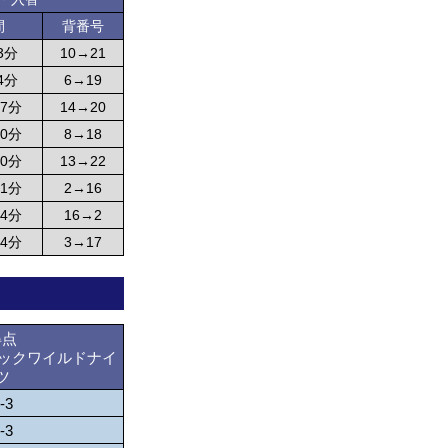
間
背番号
3分
10→21
4分
6→19
17分
14→20
20分
8→18
20分
13→22
21分
2→16
34分
16→2
34分
3→17
得点
ニックワイルドナイ
ツ
-3
-3