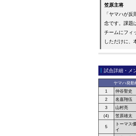
笠原主将
「ヤマハが反
念です。課題
チームにフィ
しただけに、
試合詳細・メ
ヤマハ発動
1
仲谷聖史
2
名嘉翔伍
3
山村亮
(4)
笠原雄太
トーマス
5
イ