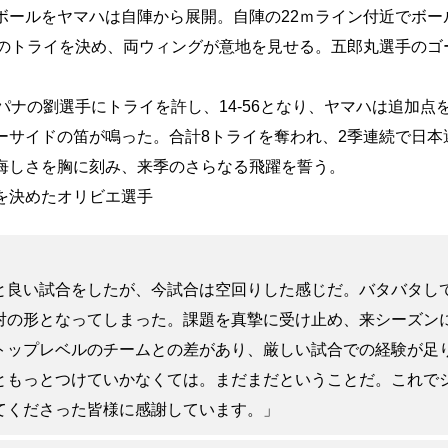
ボールをヤマハは自陣から展開。自陣の22ｍライン付近でボー
走のトライを決め、両ウィングが意地を見せる。五郎丸選手のゴー
パナの劉選手にトライを許し、14-56となり、ヤマハは追加点
ーサイドの笛が鳴った。合計8トライを奪われ、2季連続で日本
悔しさを胸に刻み、来季のさらなる飛躍を誓う。
を決めたオリビエ選手
と良い試合をしたが、今試合は空回りした感じだ。バタバタし
対の形となってしまった。課題を真摯に受け止め、来シーズン
トップレベルのチームとの差があり、厳しい試合での経験が足
ともっとつけていかなくては。まだまだということだ。これで
てくださった皆様に感謝しています。」