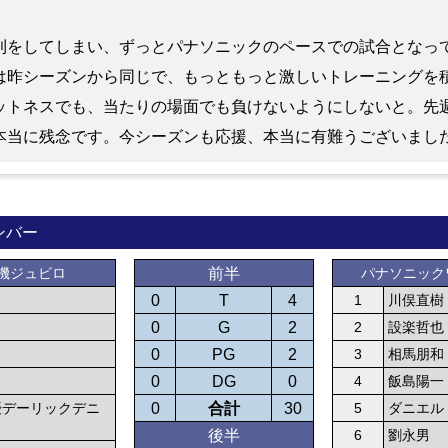
則をしてしまい、ずっとパナソニックのペースでの試合となっ
は昨シーズンから同じで、もっともっと激しいトレーニングを
ットネスでも、当たりの場面でも負けないようにしないと。先
本当に残念です。今シーズンも応援、本当に有難うございまし
ンバー
機ジュビロ
前半
パナソニック
0
T
4
1
川俣直樹
0
G
2
2
設楽哲也
0
PG
2
3
相馬朋和
0
DG
0
4
飯島陽一
優デーリックデニ
0
合計
30
5
ダニエル
後半
6
劉永男