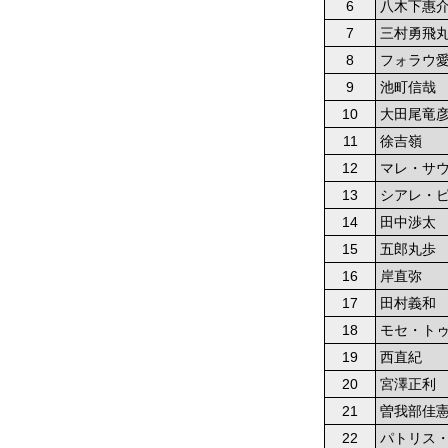
6
八木下惠
7
三村勇飛
8
フォラウ
9
池町信哉
10
大田尾竜
11
徐吉嶺
12
マレ・サ
13
シアレ・
14
田中渉太
15
五郎丸歩
16
岸直弥
17
田村義和
18
モセ・ト
19
西直紀
20
宮澤正利
21
曽我部佳
22
パトリス