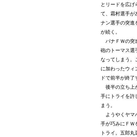
とリードを広げ
て、霜村選手が
ナン選手の突進
が続く。
パナＦＷの突進
砲のトーマス選
なってしまう。
に加わったウィ
ドで前半が終了
後半の立ち上が
手にトライを許し
まう。
ようやくヤマハ
手が巧みにＦＷ
トライ。五郎丸