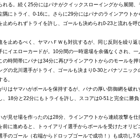
られる。続く25分にはパナがクイックスローイングから展開、
左隅にトライ、0‐16に。さらに29分にはパナのラインアウト
を止められずトライを許し、ゴールも決められ0-23と流れを呼
を止めるべく、ヤマハＦＷも対抗するが、同じ反則を繰り返
手にイエローカードが。10分間の一時退場を余儀なくされ、一
この時間帯にパナは34分に再びラインアウトからのモールを押
ングの北川選手がトライ、ゴールも決まり0-30とパナソニック
する。
りはヤマハがボールを保持するが、パナの厚い防御網を破れ
、18分と22分にもトライを許し、スコアは0-51と完全に勝
が見せ場を作ったのは28分、ラインアウトから連続攻撃を仕
を前に進めると、トゥイアリイ選手からボールを受けたオリビ
選手のゴール（右端からドロップゴールで成功！）も成功し7-5