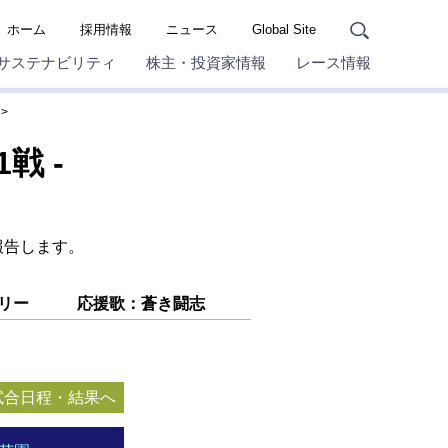
ホーム
採用情報
ニュース
Global Site
サステナビリティ
株主・投資家情報
レース情報
戦 -
報告します。
リー
応援歌：蒼き闘志
の試合日程・結果へ