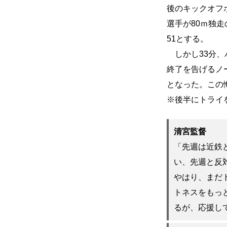
後のキックオフ
選手が80ｍ独
51とする。
しかし33分、
終了を告げるノ
となった。この
※後半にトライ
清宮監督
「先週は近鉄
い、先週と反
やはり、まだ
トネスをもっ
るが、応援し