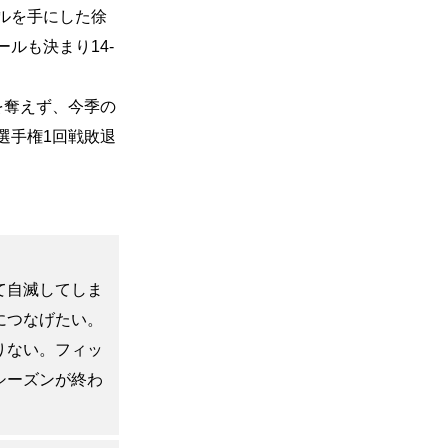
ルを手にした徐
ルも決まり14-
を奪えず、今季の
選手権1回戦敗退
て自滅してしま
につなげたい。
りない。フィッ
シーズンが終わ