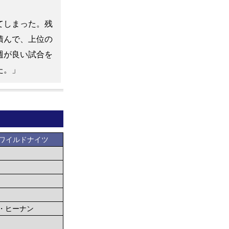
てしまった。残
積んで、上位の
週が良い試合を
た。」
ワイルドナイツ
・ヒーナン