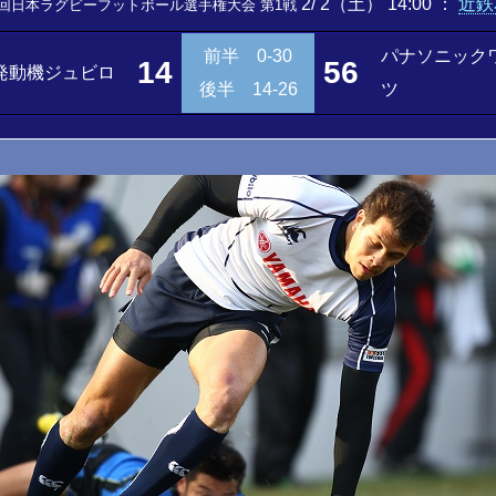
2/ 2（土） 14:00
：
近鉄
0回日本ラグビーフットボール選手権大会 第1戦
前半 0-30
パナソニック
14
56
発動機ジュビロ
後半 14-26
ツ