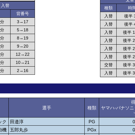
・入替
種類
時
背番号
入替
後半 
2分
3→17
入替
後半 
2分
5→18
入替
後半 
9分
8→19
入替
後半 
9分
9→20
入替
後半 
9分
12→22
入替
後半 
5分
10→21
交替
後半 
3分
2→16
入替
後半 
選手
種類
ヤマハ-パナソ
ック
田邉淳
PG
0
動機
五郎丸歩
PGx
0