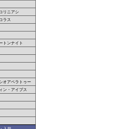
コリニアシ
コラス
ートンナイト
シオアペラトゥー
ィン・アイブス
・入替