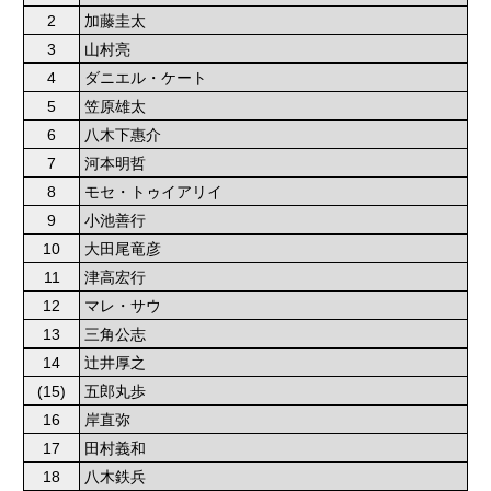
2
加藤圭太
3
山村亮
4
ダニエル・ケート
5
笠原雄太
6
八木下惠介
7
河本明哲
8
モセ・トゥイアリイ
9
小池善行
10
大田尾竜彦
11
津高宏行
12
マレ・サウ
13
三角公志
14
辻井厚之
(15)
五郎丸歩
16
岸直弥
17
田村義和
18
八木鉄兵