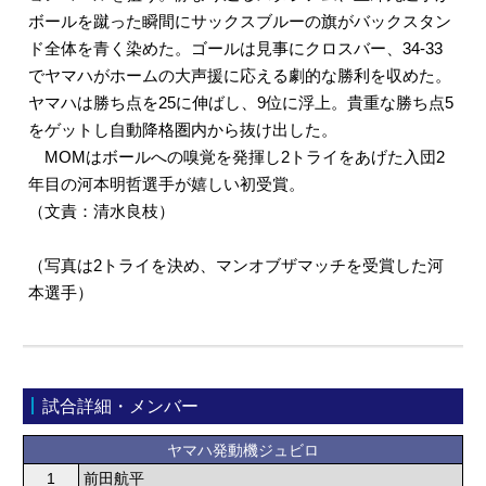
ボールを蹴った瞬間にサックスブルーの旗がバックスタン
ド全体を青く染めた。ゴールは見事にクロスバー、34-33
でヤマハがホームの大声援に応える劇的な勝利を収めた。
ヤマハは勝ち点を25に伸ばし、9位に浮上。貴重な勝ち点5
をゲットし自動降格圏内から抜け出した。
MOMはボールへの嗅覚を発揮し2トライをあげた入団2
年目の河本明哲選手が嬉しい初受賞。
（文責：清水良枝）
（写真は2トライを決め、マンオブザマッチを受賞した河
本選手）
試合詳細・メンバー
ヤマハ発動機ジュビロ
1
前田航平