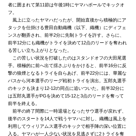
者に囲まれて第11節は午後1時にヤマハボールでキックオ
フ。
風上に立ったヤマハだったが、開始直後から積極的にア
タックを仕掛ける豊田自動織機（以下、織機）にディフェ
ンスが翻弄され、前半2分に先制トライを許す。さらに、
前半12分にも織機がトライを決めて12点のリードを奪われ
る苦しい立ち上がりとなった。
この苦しい状況を打破したのはスタンドオフの大田尾選
手。積極的に前へ出て揺さぶりをかけると、前半16分に反
撃の狼煙となるトライを自らあげ、前半22分には、華麗な
パスから河本選手のリーグ戦初トライを演出。五郎丸選手
のキックも決まり12-12の同点に追いついた。前半32分に
は五郎丸選手がPGを決めて15-12と3点のリードを奪って
前半を終える。
前半の終了間際に一時退場となったサウ選手が戻れず、
後半のスタートを14人で戦うヤマハに対し、織機は風上を
利用してウィリアムス選手のキックで相手陣の深い位置に
入る。ヤマハが一人少ない状況を見逃さずに2トライを奪