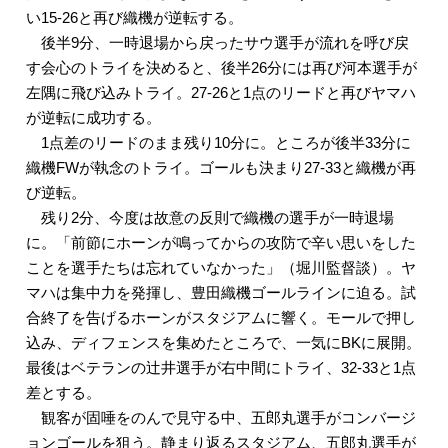
い15-26と再び織機が逆転する。
後半9分、一時退場から戻ったサウ選手が流れを呼び戻
す会心のトライを決めると、後半26分には再び河本選手が
左隅に飛び込みトライ。27-26と1点のリードと再びヤマハ
が逆転に成功する。
1点差のリードのまま残り10分に。ところが後半33分に
織機FWが執念のトライ。ゴールも決まり27-33と織機が再
び逆転。
残り2分、今度は故意の反則で織機の選手が一時退場
に。「前節にホーンが鳴ってからの攻防で辛い思いをした
ことを選手たちは忘れていなかった」（堀川監督談）。ヤ
マハは集中力を発揮し、豊田織機ゴールラインに迫る。試
合終了を告げるホーンがスタジアムに響く。モールで押し
込み、ディフェンスを集めたところで、一気にBKに展開。
最後はベテランの辻井選手が右中間にトライ、32-33と1点
差とする。
観客が固唾をのんで見守る中、五郎丸選手がコンバージ
ョンゴールを狙う。静まり返るスタジアム、五郎丸選手が