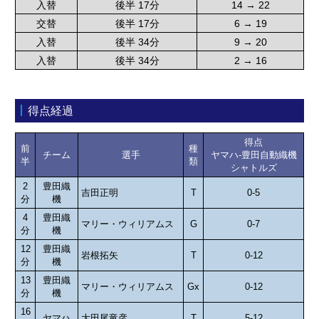
入替
後半 17分
14 → 22
交替
後半 17分
6 → 19
入替
後半 34分
9 → 20
入替
後半 34分
2 → 16
得点経過
得点
前
種
チーム
選手
ヤマハ-豊田自動織機
半
類
シャトルズ
2
豊田織
吉田正明
T
0-5
分
機
4
豊田織
マリー・ウィリアムス
G
0-7
分
機
12
豊田織
岩根拓矢
T
0-12
分
機
13
豊田織
マリー・ウィリアムス
Gx
0-12
分
機
16
ヤマハ
大田尾竜彦
T
5-12