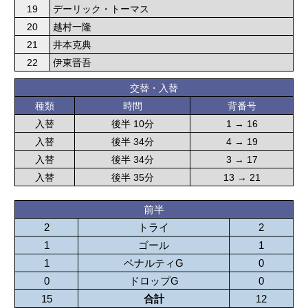
19
デーリック・トーマス
20
越村一隆
21
井本克典
22
伊東晋吾
交替・入替
種類
時間
背番号
入替
後半 10分
1 → 16
入替
後半 34分
4 → 19
入替
後半 34分
3 → 17
入替
後半 35分
13 → 21
前半
2
トライ
2
1
ゴール
1
1
ペナルティG
0
0
ドロップG
0
15
合計
12