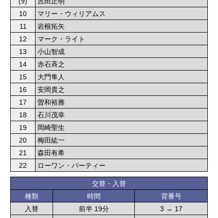
(9)
吉田正明
10
マリー・ウィリアムス
11
岩根拓矢
12
マーク・ライト
13
小山智成
14
赤石斉之
15
大門隼人
16
安岡貴之
17
曽和裕雅
18
石川茂幸
19
岡崎聖生
20
梅田紘一
21
森田有希
22
ローワン・バーティー
交替・入替
種類
時間
背番号
入替
前半 19分
3 → 17