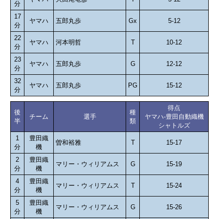
分
17
ヤマハ
五郎丸歩
Gx
5-12
分
22
ヤマハ
河本明哲
T
10-12
分
23
ヤマハ
五郎丸歩
G
12-12
分
32
ヤマハ
五郎丸歩
PG
15-12
分
得点
後
種
チーム
選手
ヤマハ-豊田自動織機
半
類
シャトルズ
1
豊田織
曽和裕雅
T
15-17
分
機
2
豊田織
マリー・ウィリアムス
G
15-19
分
機
4
豊田織
マリー・ウィリアムス
T
15-24
分
機
5
豊田織
マリー・ウィリアムス
G
15-26
分
機