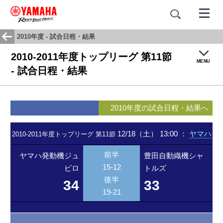
2010年度 - 試合日程・結果
2010-2011年度トップリーグ 第11節
MENU
- 試合日程・結果
トップ
2010年度の試合日程・結果へ
試合結果・日程
12/18（土） 13:00
：
ヤマハ
2010-2011年度トップリーグ 第11節
チームヒストリー
前半
ヤマハ発動機ジュ
豊田自動織機シャ
15-12
ビロ
トルズ
応援歌：蒼き闘志
後半
34
33
19-21