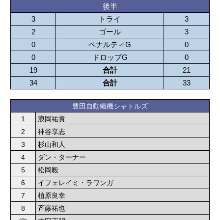
後半
3
トライ
3
2
ゴール
3
0
ペナルティG
0
0
ドロップG
0
19
合計
21
34
合計
33
豊田自動織機シャトルズ
1
浪岡祐貴
2
神谷享志
3
杉山和人
4
ダン・ターナー
5
松岡毅
6
イフェレイミ・ラワンガ
7
植原良幸
8
斉藤祐也