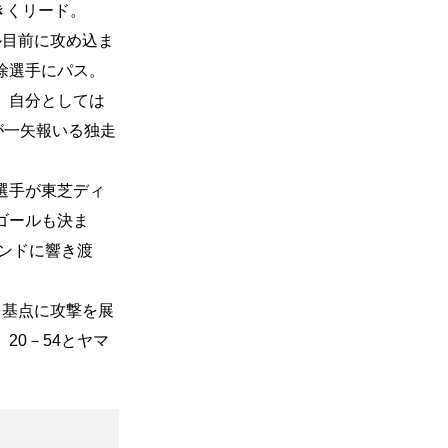
きくリード。
ル目前に攻め込ま
徐選手にパス。
、自分としては
が一矢報いる独走
選手が東芝ディ
ゴールも決ま
タンドに響き渡
を基点に攻撃を展
20－54とヤマ