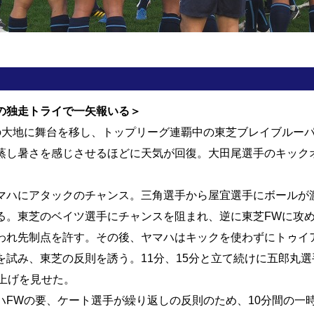
の独走トライで一矢報いる＞
大地に舞台を移し、トップリーグ連覇中の東芝ブレイブルー
蒸し暑さを感じさせるほどに天気が回復。大田尾選手のキック
ハにアタックのチャンス。三角選手から屋宜選手にボールが
る。東芝のベイツ選手にチャンスを阻まれ、逆に東芝FWに攻
われ先制点を許す。その後、ヤマハはキックを使わずにトゥイ
を試み、東芝の反則を誘う。11分、15分と立て続けに五郎丸選
い上げを見せた。
FWの要、ケート選手が繰り返しの反則のため、10分間の一