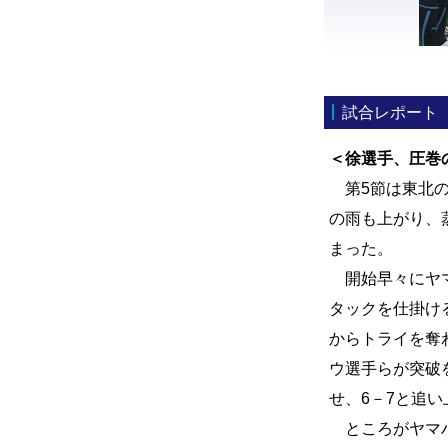
試合レポート
＜徐選手、圧巻
第5節は東北の
の雨も上がり、
まった。
開始早々にヤマ
タックを仕掛け
からトライを奪
ウ選手らが突破
せ、6－7と追
ところがヤマハ