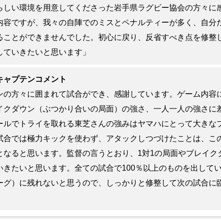
らしい環境を用意してくださった岩手県ラグビー協会の方々に
内容ですが、我々の自陣でのミスとペナルティーが多く、自分
ることができませんでした。初心に戻り、反省すべき点を修整
していきたいと思います」
キャプテンコメント
ンの方々に囲まれて試合ができ、感謝しています。ゲーム内容
イクダウン（ぶつかり合いの局面）の強さ、一人一人の強さに
ールでトライを取れる東芝さんの強みはヤマハにとって大きな
試合では極力キックを使わず、アタックしつづけたことは、こ
となると思います。監督の言うとおり、1対1の局面やブレイク
いきたいと思います。全ての試合で100％以上のものを出して
ーグ）に残れないと思うので、しっかりと修整して次の試合に