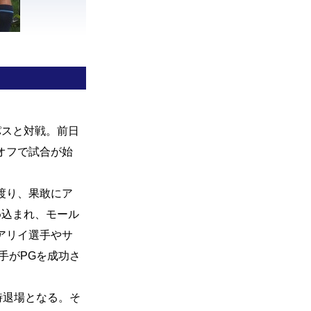
パスと対戦。前日
オフで試合が始
渡り、果敢にア
め込まれ、モール
アリイ選手やサ
手がPGを成功さ
時退場となる。そ