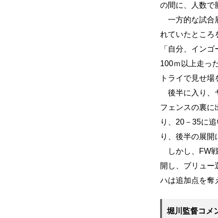
の間に、人数で
一方的な試合展
れていたところ
「自分、インゴ
100ｍ以上走
トライで見せ場
後半に入り、ヤ
フェンスの裏に
り、20－35
り、後半の展開
しかし、FW戦
開し、ブリュー
ハは追加点を奪
堀川監督コメ