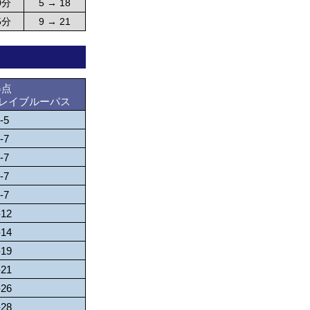
0分
5 → 18
5分
9 → 21
得点
ブレイブルーパス
-5
‐7
‐7
‐7
‐7
-12
‐14
‐19
‐21
‐26
‐28