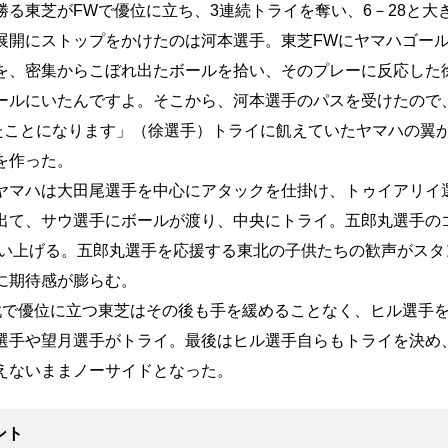
勝る東芝がFWで優位に立ち、3連続トライを奪い、6－28と大
開にストップをかけたのは河本選手。東芝FWにヤマハゴー
を、密集からこぼれ出たボールを拾い、そのプレーに反応した
ールにいたんですよ。そこから、河本選手のパスを受けたので
ったことになります」（徐選手）トライに飢えていたヤマハの翼
を作った。
マハは大田尾選手を中心にアタックを仕掛け、トゥイアリイ
出て、サウ選手にボールが渡り、中央にトライ。五郎丸選手の
に追い上げる。五郎丸選手を応援する東北の子供たちの歓声がス
に期待感が膨らむ。
で優位に立つ東芝はその後も手を緩めることなく、ヒル選手
選手や望月選手がトライ。最後はヒル選手自らもトライを決め、
えないままノーサイドとなった。
ント