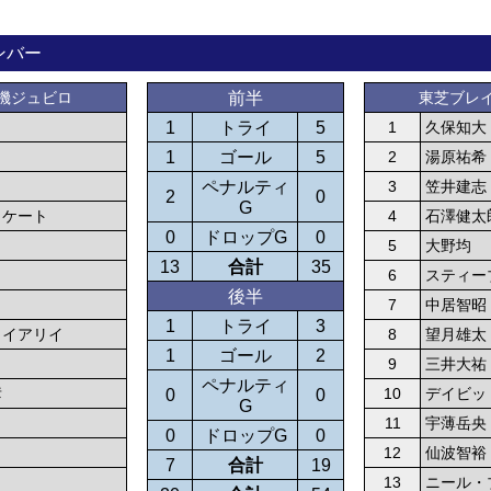
ンバー
機ジュビロ
前半
東芝ブレ
1
トライ
5
1
久保知大
1
ゴール
5
2
湯原祐希
ペナルティ
3
笠井建志
2
0
G
・ケート
4
石澤健太
0
ドロップG
0
5
大野均
13
合計
35
6
スティー
後半
7
中居智昭
1
トライ
3
ゥイアリイ
8
望月雄太
1
ゴール
2
9
三井大祐
ペナルティ
彦
10
デイビッ
0
0
G
11
宇薄岳央
0
ドロップG
0
ウ
12
仙波智裕
7
合計
19
13
ニール・