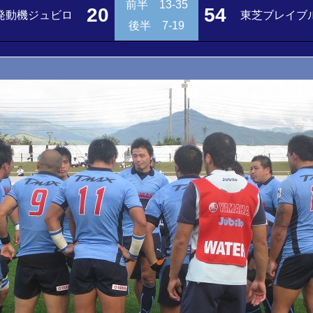
前半 13-35
20
54
発動機ジュビロ
東芝ブレイブ
後半 7-19