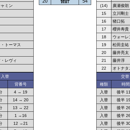
20
合計
54
ジャミン
(14)
廣瀬俊朗
15
立川剛士
16
猪口拓
17
櫻井寿貴
18
ウォーレ
ク・トーマス
19
松田圭祐
20
藤井亮太
ア・レヴィ
21
藤井淳
22
オトナタ
・入替
交替
背番号
種類
時間
分
4 → 19
入替
後半 1
分
14 → 20
入替
後半 1
分
13 → 22
入替
後半 2
分
1 →16
入替
後半 2
分
12 →21
入替
後半 3