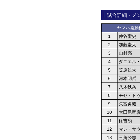
試合詳細・メ
ヤマハ発動
1
仲谷聖史
2
加藤圭太
3
山村亮
4
ダニエル
5
笠原雄太
6
河本明哲
7
八木鉄兵
8
モセ・ト
9
矢富勇毅
10
大田尾竜
11
徐吉嶺
12
マレ・サ
13
三角公志