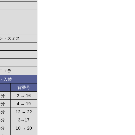
ン・スミス
ニエラ
・入替
背番号
1分
2 → 16
9分
4 → 19
6分
12 → 22
6分
3→17
0分
10 → 20