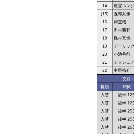
14
屋宜ベン
(15)
五郎丸歩
16
岸直哉
17
田村義和
18
梶村真也
19
デーリッ
20
小池善行
21
ジョシュ
22
中垣裕介
交替
種類
時間
入替
後半 12
入替
後半 12
入替
後半 25
入替
後半 25
入替
後半 25