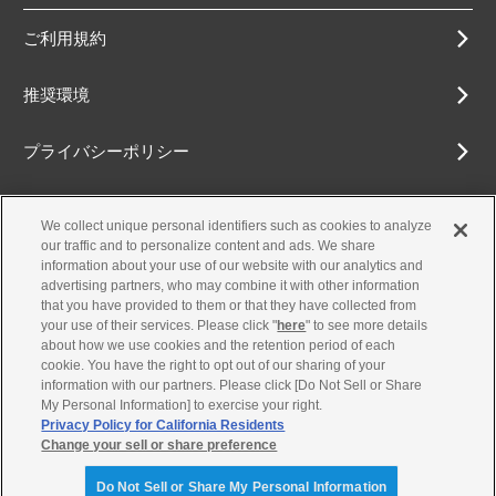
ご利用規約
推奨環境
プライバシーポリシー
Cookieポリシー
We collect unique personal identifiers such as cookies to analyze
our traffic and to personalize content and ads. We share
アクセシビリティ方針
information about your use of our website with our analytics and
advertising partners, who may combine it with other information
that you have provided to them or that they have collected from
your use of their services. Please click "
here
" to see more details
about how we use cookies and the retention period of each
古物営業法に基づく表示
cookie. You have the right to opt out of our sharing of your
information with our partners. Please click [Do Not Sell or Share
お問合せ
My Personal Information] to exercise your right.
Privacy Policy for California Residents
Change your sell or share preference
© Yamaha Motor Co., Ltd.
Do Not Sell or Share My Personal Information