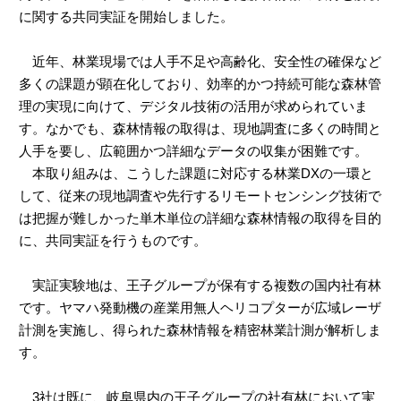
に関する共同実証を開始しました。
近年、林業現場では人手不足や高齢化、安全性の確保など
多くの課題が顕在化しており、効率的かつ持続可能な森林管
理の実現に向けて、デジタル技術の活用が求められていま
す。なかでも、森林情報の取得は、現地調査に多くの時間と
人手を要し、広範囲かつ詳細なデータの収集が困難です。
本取り組みは、こうした課題に対応する林業DXの一環と
して、従来の現地調査や先行するリモートセンシング技術で
は把握が難しかった単木単位の詳細な森林情報の取得を目的
に、共同実証を行うものです。
実証実験地は、王子グループが保有する複数の国内社有林
です。ヤマハ発動機の産業用無人ヘリコプターが広域レーザ
計測を実施し、得られた森林情報を精密林業計測が解析しま
す。
3社は既に、岐阜県内の王子グループの社有林において実