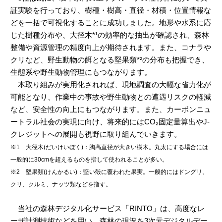
証実験を行っており、樹種・樹高・直径・材積・位置情報な
どを一括で可視化することに成功しました。地形や水系に応
じた樹種分布や、大径木*¹の効率的な抽出が確認され、森林
整備や資源管理の精度向上が期待されます。また、コナラや
クリなど、野生動物の餌となる堅果類*²の分布も把握でき、
生態系や野生動物管理にもつながります。
本取り組みが実用化されれば、現地調査の大幅な省力化が
可能となり、作業中の事故や野生動物との遭遇リスクの軽減
など、安全性の向上にもつながります。また、カーボンニュ
ートラル社会の実現に向け、将来的にはCO₂固定量算出やJ-
クレジットへの展開も視野に取り組んでいきます。
※1 大径木(だいけいぼく)：胸高直径が大きい樹木。丸太にする場合には
一般的に30cmを超えるものを指して使われることが多い。
※2 堅果類(けんかるい)：堅い殻に覆われた果実。一般的にはドングリ、
クリ、クルミ、ナッツ類などを指す。
当社の森林デジタル化サービス「RINTO」は、高度なレ
ーザ計測技術などを用い、森林の現況を3次元デジタルデー