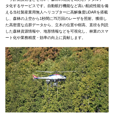
タ化するサービスです。自動航行機能など高い航続性能を備
える当社製産業用無人ヘリコプターに高解像度LiDARを搭載
し、森林の上空から1秒間に75万回のレーザを照射。獲得し
た高密度な点群データから、立木の位置や樹高、直径を判読
した森林資源情報や、地形情報などを可視化し、林業のスマ
ート化や業務精度・効率の向上に貢献します。