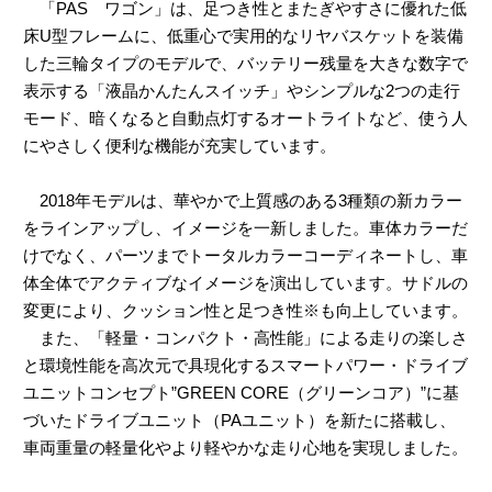
「PAS ワゴン」は、足つき性とまたぎやすさに優れた低
床U型フレームに、低重心で実用的なリヤバスケットを装備
した三輪タイプのモデルで、バッテリー残量を大きな数字で
表示する「液晶かんたんスイッチ」やシンプルな2つの走行
モード、暗くなると自動点灯するオートライトなど、使う人
にやさしく便利な機能が充実しています。
2018年モデルは、華やかで上質感のある3種類の新カラー
をラインアップし、イメージを一新しました。車体カラーだ
けでなく、パーツまでトータルカラーコーディネートし、車
体全体でアクティブなイメージを演出しています。サドルの
変更により、クッション性と足つき性※も向上しています。
また、「軽量・コンパクト・高性能」による走りの楽しさ
と環境性能を高次元で具現化するスマートパワー・ドライブ
ユニットコンセプト”GREEN CORE（グリーンコア）”に基
づいたドライブユニット（PAユニット）を新たに搭載し、
車両重量の軽量化やより軽やかな走り心地を実現しました。