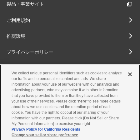
製品・事業サイト
ご利用規約
推奨環境
プライバシーポリシー
Cookieポリシー
We collect unique personal identifiers such as cookies to analyze
our traffic and to personalize content and ads. We share
アクセシビリティ方針
information about your use of our website with our analytics and
advertising partners, who may combine it with other information
that you have provided to them or that they have collected from
your use of their services. Please click "
here
" to see more details
about how we use cookies and the retention period of each
古物営業法に基づく表示
cookie. You have the right to opt out of our sharing of your
information with our partners. Please click [Do Not Sell or Share
お問合せ
My Personal Information] to exercise your right.
Privacy Policy for California Residents
Change your sell or share preference