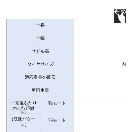
全長
全幅
サドル高
タイヤサイズ
前・1
適応身長の目安
車両重量
一充電あたり
強モード
の走行距離
※1
(低速パター
弱モード
ン)