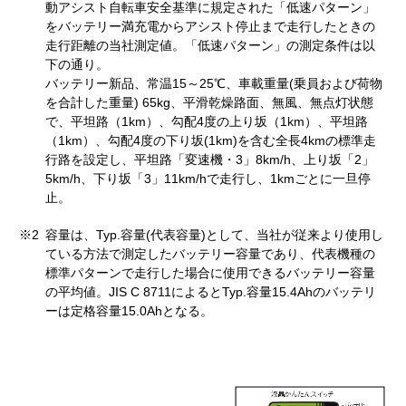
動アシスト自転車安全基準に規定された「低速パターン」
をバッテリー満充電からアシスト停止まで走行したときの
走行距離の当社測定値。「低速パターン」の測定条件は以
下の通り。
バッテリー新品、常温15～25℃、車載重量(乗員および荷物
を合計した重量) 65kg、平滑乾燥路面、無風、無点灯状態
で、平坦路（1km）、勾配4度の上り坂（1km）、平坦路
（1km）、勾配4度の下り坂(1km)を含む全長4kmの標準走
行路を設定し、平坦路「変速機・3」8km/h、上り坂「2」
5km/h、下り坂「3」11km/hで走行し、1kmごとに一旦停
止。
※2
容量は、Typ.容量(代表容量)として、当社が従来より使用し
ている方法で測定したバッテリー容量であり、代表機種の
標準パターンで走行した場合に使用できるバッテリー容量
の平均値。JIS C 8711によるとTyp.容量15.4Ahのバッテリ
ーは定格容量15.0Ahとなる。