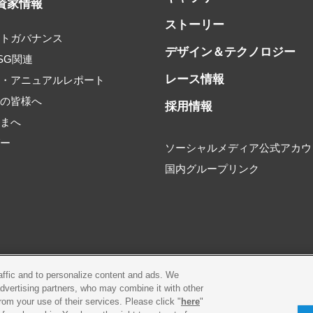
資家情報
ストーリー
ートガバナンス
デザイン＆テクノロジー
SG関連
レース情報
書・アニュアルレポート
家の皆様へ
採用情報
さまへ
ダー
ソーシャルメディア公式アカウ
国内グループリンク
raffic and to personalize content and ads. We
環境
プライバシーポリシー
Cookieポリシー
advertising partners, who may combine it with other
rom your use of their services. Please click "
here
"