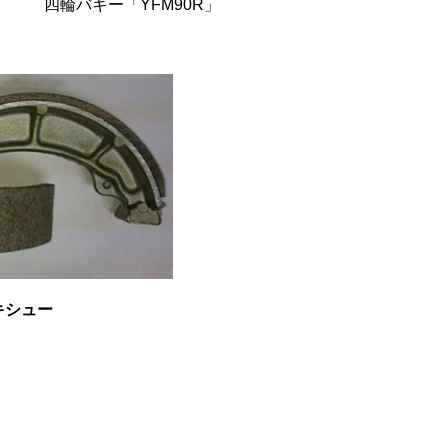
四輪バギー「YFM90R」
キシュー