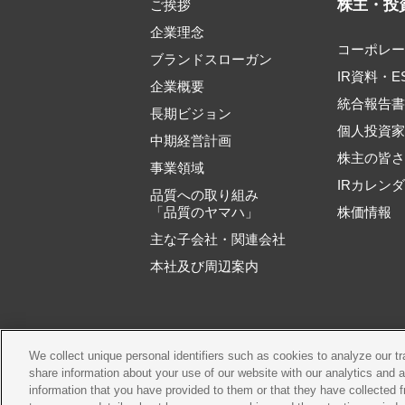
株主・投
ご挨拶
企業理念
コーポレ
ブランドスローガン
IR資料・E
企業概要
統合報告
長期ビジョン
個人投資
中期経営計画
株主の皆
事業領域
IRカレン
品質への取り組み
「品質のヤマハ」
株価情報
主な子会社・関連会社
本社及び周辺案内
We collect unique personal identifiers such as cookies to analyze our t
ご利用規約
推奨
share information about your use of our website with our analytics and 
information that you have provided to them or that they have collected f