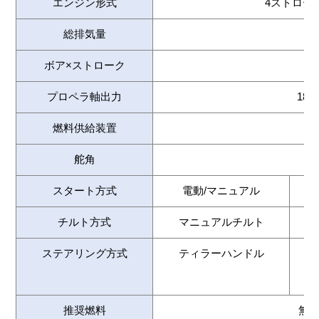
エンジン形式
4ストローク
総排気量
ボア×ストローク
プロペラ軸出力
18.3
燃料供給装置
舵角
スタート方式
電動/マニュアル
チルト方式
マニュアルチルト
ステアリング方式
ティラーハンドル
リ
推奨燃料
無