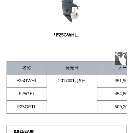
「F25GWHL」
名称
発売日
メーカ
F25GWHL
2017年1月9日
451,9
F25GEL
454,8
F25GETL
509,2
開発背景