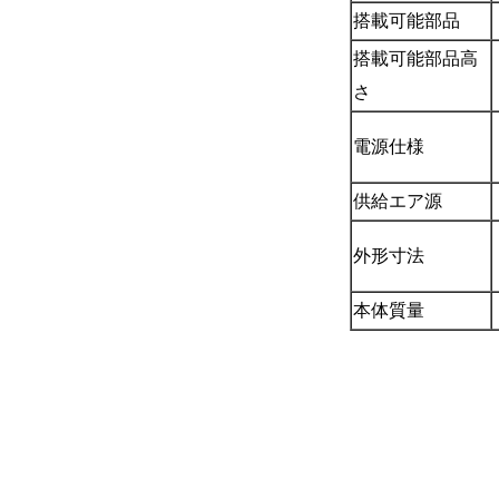
搭載可能部品
搭載可能部品高
さ
電源仕様
供給エア源
外形寸法
本体質量