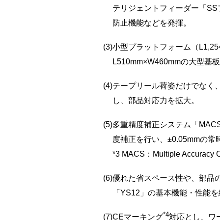
テリジェントフィーダー「S
防止機能などを発揮。
(3)
小型プラットフォーム（L1,25
L510mm×W460mmの大
(4)
テープリール荷姿だけでなく
し、部品対応力を拡大。
(5)
多重精度補正システム「MAC
度補正を行い、±0.05mmの
*3 MACS：Multiple Accurac
(6)
優れた省スペース性や、部品
「YS12」の基本機能・性能
*4
(7)
CEマーキング
対応とし、ワ