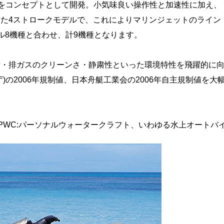
ンス”をコンセプトとして開発。小気味良い操作性と加速性に加え、
た4ストロークモデルで、これによりマリンジェットのライン
ル8機種と合わせ、計9機種となります。
費・排ガスのクリーンさ・静粛性といった環境特性を飛躍的に
庁)の2006年規制値、日本舟艇工業会の2006年自主規制値を大
PWC:パーソナルウォータークラフト、いわゆる水上オートバ