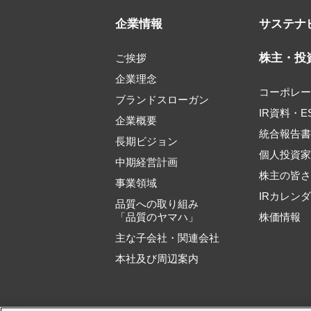
企業情報
サステナ
株主・投
ご挨拶
企業理念
コーポレ
ブランドスローガン
IR資料・E
企業概要
統合報告
長期ビジョン
個人投資
中期経営計画
株主の皆
事業領域
IRカレン
品質への取り組み
「品質のヤマハ」
株価情報
主な子会社・関連会社
本社及び周辺案内