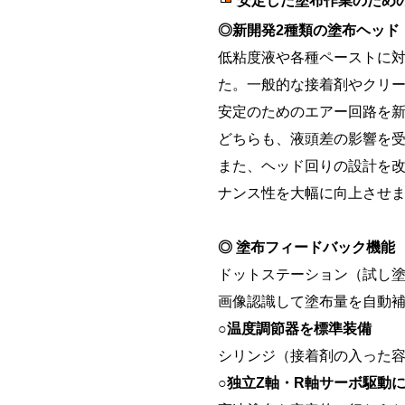
安定した塗布作業のため
◎新開発2種類の塗布ヘッド
低粘度液や各種ペーストに対
た。一般的な接着剤やクリ
安定のためのエアー回路を
どちらも、液頭差の影響を
また、ヘッド回りの設計を
ナンス性を大幅に向上させ
◎ 塗布フィードバック機能
ドットステーション（試し
画像認識して塗布量を自動補
○温度調節器を標準装備
シリンジ（接着剤の入った
○独立Z軸・R軸サーボ駆動