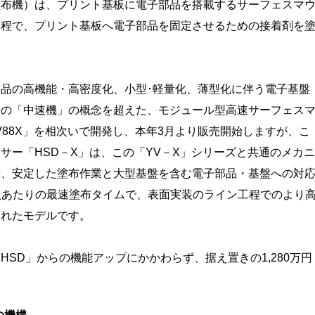
布機）は、プリント基板に電子部品を搭載するサーフェスマ
工程で、プリント基板へ電子部品を固定させるための接着剤を
品の高機能・高密度化、小型･軽量化、薄型化に伴う電子基盤
来の「中速機」の概念を超えた、モジュール型高速サーフェス
YV88X」を相次いで開発し、本年3月より販売開始しますが、こ
サー「HSD－X」は、この「YV－X」シリーズと共通のメカニ
せ、安定した塗布作業と大型基盤を含む電子部品・基盤への対
う1点あたりの最速塗布タイムで、表面実装のライン工程でのより
されたモデルです。
SD」からの機能アップにかかわらず、据え置きの1,280万円
。