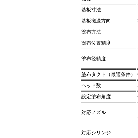
基板寸法
基板搬送方向
塗布方法
塗布位置精度
塗布径精度
塗布タクト（最適条件）
ヘッド数
設定塗布角度
対応ノズル
対応シリンジ