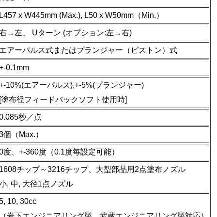
L457 x W445mm (Max.), L50 x W50mm（Min.）
右→左、 Uターン (オプション:左→右)
エアーパルス式またはプランジャー（ピストン）式
+-0.1mm
+-10%(エアーパルス),+-5%(プランジャー)
[塗布径フィードバックソフト使用時]
0.085秒／点
3個（Max.）
0度、+-360度（0.1度毎設定可能）
1608チップ～3216チップ、大型部品用2点塗布ノズル
小, 中, 大径1点ノズル
5, 10, 30cc
（岩下エンジニアリング製、武蔵エンジニアリング製対応）