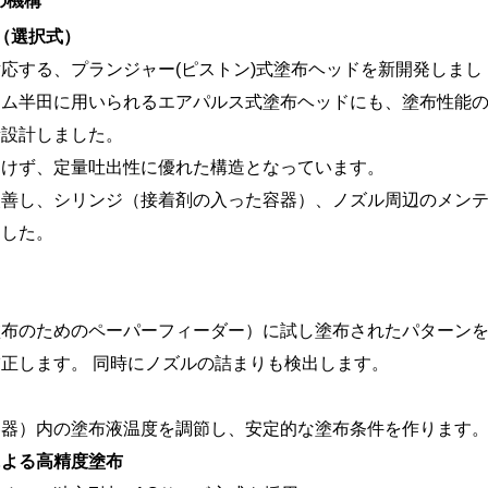
の機構
（選択式）
応する、プランジャー(ピストン)式塗布ヘッドを新開発しまし
ーム半田に用いられるエアパルス式塗布ヘッドにも、塗布性能
新設計しました。
受けず、定量吐出性に優れた構造となっています。
改善し、シリンジ（接着剤の入った容器）、ノズル周辺のメン
ました。
塗布のためのペーパーフィーダー）に試し塗布されたパターン
正します。 同時にノズルの詰まりも検出します。
容器）内の塗布液温度を調節し、安定的な塗布条件を作ります
による高精度塗布