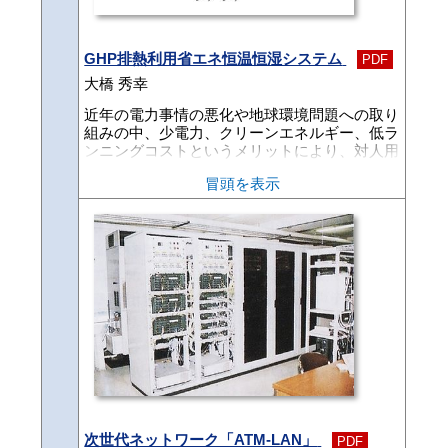
性能と信頼性を向上させることができた。基本
的には4輪エンジンではポピュラーなノック制
御（KCS）に類似したものだが、ほとんど設計
変更なしで燃焼圧力センサを気筒毎に設け、最
GHP排熱利用省エネ恒温恒湿システム
PDF
高回転14000rpm以上の2サイクルエンジン（毎
大橋 秀幸
秒230回以上の燃焼）での制御を可能にした。
それを実戦投入し、全日本GP250クラスでは1
近年の電力事情の悪化や地球環境問題への取り
998年チャンピオン（9戦中8勝）と1999年開幕
組みの中、少電力、クリーンエネルギー、低ラ
4連勝中（本稿執筆時）と他を圧倒し、また19
ンニングコストというメリットにより、対人用
99年より復帰したWGP250における好成績（第
の一般空調機として、ガスヒートポンプエアコ
冒頭を表示
2戦で早くも優勝）に貢献している。以下に本
ン（以下、GHPという）の採用が増加してい
システムの概要ならびに効果を紹介する。
る。しかし、対物産業用としての使用は一部の
採用に止まっているのが現状である。また、現
在使用されている試験用の恒温恒湿設備の多く
は、電気式の冷凍機と電気ヒータとの組み合わ
せでできている。そのため、1つの設備当たり
の消費電力はかなり多く、設備導入時には受電
設備が必要になる。電力契約においても、デマ
ンド契約になりやすく、ピークカットにより運
転ができなくなる心配もある。さらに、試験用
設備の場合は設備の稼働率があまり高くないた
め、実際の使用時間当たりの電力料金も割高に
なる。このように、恒温恒湿設備はイニシャル
コスト、ランニングコストのかかる設備であ
る。GHP事業部でも、新規に試験用として恒
次世代ネットワーク「ATM-LAN」
PDF