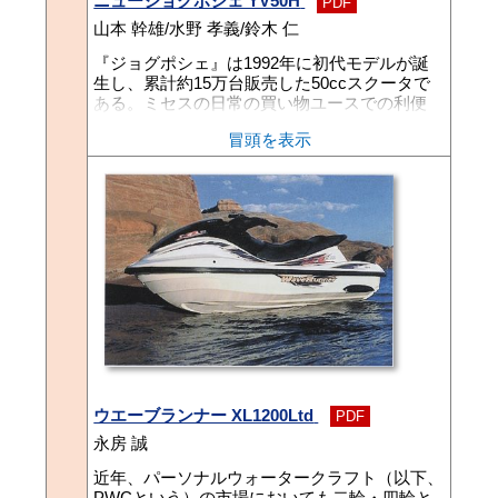
ニュージョグポシェ YV50H
PDF
山本 幹雄/水野 孝義/鈴木 仁
『ジョグポシェ』は1992年に初代モデルが誕
生し、累計約15万台販売した50ccスクータで
ある。ミセスの日常の買い物ユースでの利便
性、快適性、ファッション性に優れた特色を持
冒頭を表示
っており、足付き性の良いシートと軽いボデ
ィ、シャッタ付きフロントバスケット、荷物を
積んでも隠れないヘッドライト、滑らかな発進
特性、可愛いカラーリングなどが支持され、特
に30代のヤングミセスに人気モデルとなってい
る。今回のフルモデルチェンジでは上記機能は
そのままに「盗難抑止機能の充実」、「タンク
容量のアップ」、「一層の利便性、足付き性の
向上」の実現、及びヤマハ初の2サイクル50cc
モデルとして「平成10年度国内排出ガス・騒音
規制適合」への対応を図り、この4月より市場
導入したので、その概要をここに紹介する。
ウエーブランナー XL1200Ltd
PDF
永房 誠
近年、パーソナルウォータークラフト（以下、
PWCという）の市場においても二輪・四輪と