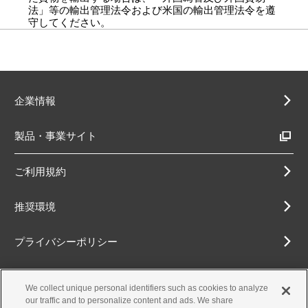
法」等の輸出管理法令および米国の輸出管理法令を遵
よって数値積分することにより、解析を行なっ
守してください。
ている。このプログラムの検証として、オート
バイ用の2ストロークエンジンおよび自動車用4
ストロークエンジンのピストン挙動について、
実測データとの比較を行ない良好な結果が得ら
れた。
企業情報
製品・事業サイト
ご利用規約
推奨環境
プライバシーポリシー
Cookieポリシー
We collect unique personal identifiers such as cookies to analyze
our traffic and to personalize content and ads. We share