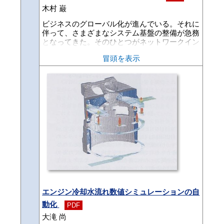
温恒湿設備を導入するに当たり、イニシャルコ
木村 巌
ストはもちろん、ランニングコストも下げる必
要があった。以上により、GHPを冷凍機とし
ビジネスのグローバル化が進んでいる。それに
て使用することで、GHPの対物産業用として
伴って、さまざまなシステム基盤の整備が急務
の用途拡大も図り、さらにGHPのエンジン排
となってきた。そのひとつがネットワークイン
熱をヒータの熱源として利用することで、省電
フラの整備である。ネットワークというと、大
力性と省エネルギー性を有した恒温恒湿システ
冒頭を表示
きく「社内のネットワーク（LAN）」と「国内
ムを開発した。また、今回の開発においては、
あるいは海外に点在する工場や関連会社とを結
受電容量の削減によるイニシャルコストの低
ぶネットワーク（WAN）」に分類される。今
減、エネルギー源をガスにすることによるラン
回紹介するのは、前者の「磐田本社におけるL
ニングコストの低減も目的とした。
AN」についてであるが、情報システム室とし
ては後者についても同時並行的に整備を進めて
いる。
エンジン冷却水流れ数値シミュレーションの自
動化
PDF
大滝 尚