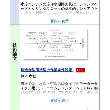
水冷エンジンの冷却水通路形状は、シリンダヘ
ッドとシリンダブロックの基本的なレイアウト
に大きく影響する。その一方で、近年のエンジ
ンは高出力と小型化を同時に求められるように
冒頭を表示
なり、冷却系統を開発の早い段階から最適化す
る必要性が顕在化してきた。流体数値シミュレ
ーション（以下、CFDという）は、この最適化
のための有効なツールのひとつとして従来から
注目されてきた。しかしCFDは、最近のコンピ
ュータ性能の飛躍的な向上により解析計算その
技
ものは短縮されたものの、解析モデルの作成は
術
依然として人手に頼らざるを得ず、全体の解析
論
時間の短縮が図れなかった。そのため開発のタ
文
イムテーブルに合わず、実用的な解析は行われ
なかった。そこで、これまで時間がかかってい
鋳造金型用塗型の作業条件設定
た解析モデルの作成と計算準備の作業を自動化
PDF
し、設計者が自分でエンジン冷却水流れの数値
鈴木 孝信
解析を行うことができる手続きを開発した。こ
当社では、水冷・空冷の両タイプのモーターサ
れにより、従来は専任のエンジニアが数週間か
イクル用アルミニウムシリンダーヘッド約70種
かっていた解析を、設計者自身が約24時間で行
類を主に低圧鋳造法にて製造している。低圧鋳
えるようになり、質の高い冷却性能の検討が可
造法における鋳造欠陥としては、空冷フィン先
能になった。本報では、自動化されたエンジン
冒頭を表示
端部などの薄肉部に発生する湯廻り不良、指向
冷却水流れ数値解析の手順と、解析格子生成プ
性凝固のくずれにより製品内部に発生する引巣
ログラム「HIGHER」について解説し、解析事