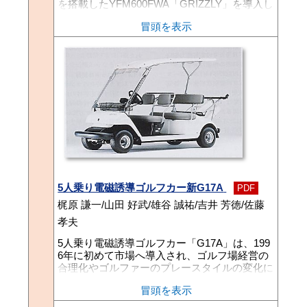
を搭載したYFM600FWA「GRIZZLY」を導入し
好評を得ることができた。メイン市場であるU
冒頭を表示
SAの市場規模は、US経済の好調、各社のニュ
ーモデル投入を背景に、ここ数年で急成長し、
1991年は15万台の総需要であったものが、199
9年には50万台まで需要が拡大しそうな勢いで
ある。このような需要拡大の中、オートマチッ
クモデルの台頭により需要構造にも変化があら
われ、競争もより激化してきた。そこでヤマハ
として、市場の多様な顧客ニーズに応えるた
め、「GRIZZLY」に続き、エンジンブレーキ
付エンジンを搭載したミッドクラスマルチパー
パスATV、YFM400FWA「KODIAK」を導入す
ることになった。ここにその概要を紹介する。
5人乗り電磁誘導ゴルフカー新G17A
PDF
梶原 謙一/山田 好武/雄谷 誠祐/吉井 芳徳/佐藤
孝夫
5人乗り電磁誘導ゴルフカー「G17A」は、199
6年に初めて市場へ導入され、ゴルフ場経営の
合理化やゴルファーのプレースタイルの変化に
対応したサービス向上に貢献して、着実にゴル
冒頭を表示
フコースに浸透し、販売も好調に推移しつつあ
る。さらに顧客満足度アップと商品性向上のた