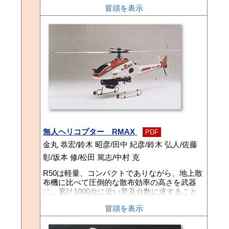
22（HCFC：ハイドロクロロフルオロカーボ
冒頭を表示
ン）も規制対象物質となっており、1996年よ
り規制が開始され、2004年から段階的に削減
され、2020年に全廃の予定である。当社GHP
（ガスヒートポンプエアコン）においても、こ
れに対応すべく代替冷媒R407C（HFC：ハイ
ドロフルオロカーボン）を採用したストアーモ
デル4馬力YCSP112を開発したので、ここにそ
の概要を紹介する。
無人ヘリコプター RMAX
PDF
金丸 恭宏/鈴木 昭彦/田中 紀彦/鈴木 弘人/佐藤
彰/坂本 修/松田 篤志/中村 克
R50は軽量、コンパクトでありながら、地上散
布機に比べて圧倒的な散布効率の高さを武器
に、累計1000台に近い普及台数に達すること
ができた。R50を導入機と位置付け、さらなる
冒頭を表示
普及を図るため、RMAXを開発した。