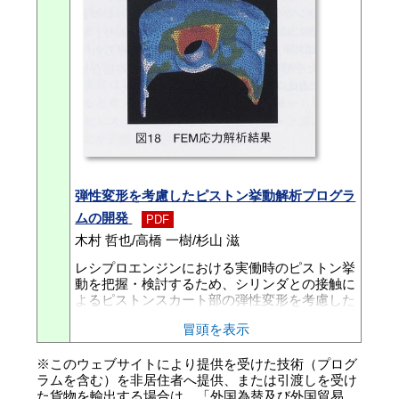
小型乗用車のエンジンに設定し、実用化の研究
を開始した。開発したエンジンは、クランクケ
ース圧縮、反転掃気の2サイクルエンジンで、
セミDI型燃焼室を持つディーゼルエンジンであ
る。さらに、可変圧縮比機構、掃気量制御、噴
射量と噴射時期を電気制御するVEポンプ、電
気制御潤滑システム、SOF（Soluble Organic F
raction）分解触媒を組み合わせることで、低燃
費と低エミッションを両立させる結果を得た。
次に、本エンジンを小型乗用車に搭載し、1台
の車両としての諸評価を行った。その結果、高
い動力性能を保ちながら、3L／100kmという低
弾性変形を考慮したピストン挙動解析プログラ
燃費と、欧州第4期排ガス規制（EURO4）レベ
ムの開発
ルに到達するクリーンさを実現するエンジンに
PDF
まとめることができた。
木村 哲也/高橋 一樹/杉山 滋
レシプロエンジンにおける実働時のピストン挙
動を把握・検討するため、シリンダとの接触に
よるピストンスカート部の弾性変形を考慮した
挙動解析プログラムを開発した。本プログラム
冒頭を表示
では、ピストン、コンロッドおよびクランクを
基本的に剛体としてモデル化し、各構成部品は
※このウェブサイトにより提供を受けた技術（プログ
ピン結合によって連結している。このため、運
ラムを含む）を非居住者へ提供、または引渡しを受け
動方程式は各剛体の回転自由度のみに縮退され
た貨物を輸出する場合は、「外国為替及び外国貿易
る。この縮退した運動方程式を予測修正子法に