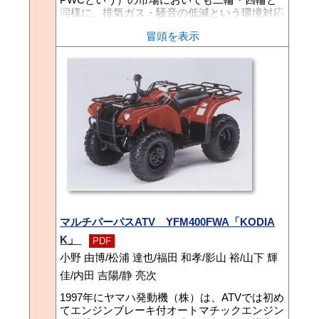
同様に、排気ガス・騒音の低減という環境対応
の波が押し寄せてきている。特に主要市場であ
冒頭を表示
る米国において、1999年よりPWCの排気ガス
規制が始まった。そこで今回、上述の米国排気
ガス規制に適合した新3気筒エンジン「66V」
を搭載した新スポーティー3人乗り新艇「XL12
00Ltd」の開発を行い、1999年より市場導入し
た。ここでは新エンジンを主に紹介する。
マルチパーパスATV YFM400FWA「KODIA
K」
PDF
小野 由博/松浦 達也/福田 和孝/影山 裕/山下 輝
佳/内田 吉陽/静 亮次
1997年にヤマハ発動機（株）は、ATVでは初め
てエンジンブレーキ付オートマチックエンジン