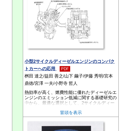
不良および中子不良が、鋳造不良の60％以上を
例を紹介する。
占めている。低圧鋳造の不良低減活動として、
これら3大不良項目の対策を行っている。湯廻
り不良については、これまでの活動である「ス
トーク内の介在物除去」や「塗型材質向上」な
どにより、不良の平均レベルは著しく低下し
た。しかし、依然として鋳造ロット間のバラツ
キが見られる。さらに不良低減を図るには、鋳
造をシステムとして安定させるために、品質の
バラツキ要因の把握と低減が必要である。そこ
で今回、湯廻り不良に対するバラツキ要因の一
つである鋳造金型に施している塗型の作業方法
小型2サイクルディーゼルエンジンのコンパク
を基本から見直すことにより、塗型性能のバラ
トカーへの応用
ツキを大幅に改善することができたので、その
PDF
内容について述べる。
桝田 達之/益田 善之/山下 繭子/伊藤 秀明/宮本
鼎徳/宮澤 一夫/小野寺 哲人
熱効率が高く、燃費性能に優れたディーゼルエ
ンジンのエミッション低減に関する基礎研究の
中から、最適な選択として、2サイクルディー
ゼルエンジンの本格的な研究に着手した。エン
冒頭を表示
ジン単体での出力、燃費、排気エミッションと
いった基礎テストの結果から、次のステップと
して、自動車用エンジンへの応用を検討するこ
ととなった。検討の結果、ターゲットを未来の