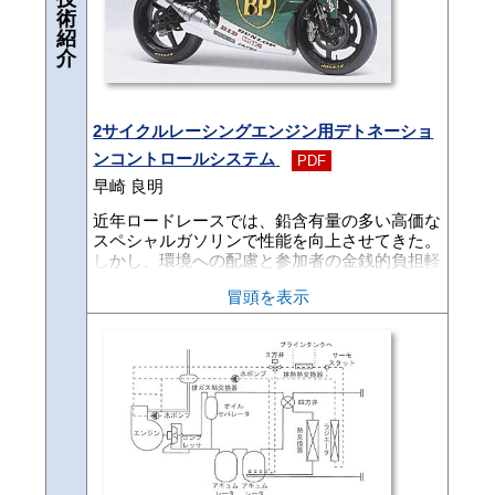
術
紹
介
2サイクルレーシングエンジン用デトネーショ
ンコントロールシステム
PDF
早崎 良明
近年ロードレースでは、鉛含有量の多い高価な
スペシャルガソリンで性能を向上させてきた。
しかし、環境への配慮と参加者の金銭的負担軽
減の観点から、1997年より全日本選手権では
冒頭を表示
各サーキットで供給されるガソリン（市販無鉛
ハイオク）の使用が義務づけられた。また、世
界選手権（WGP）でも1998年より無鉛化され
た。このため、エンジンの異常燃焼（デトネー
ション）対策が必要となり、性能や燃焼室まわ
りの耐久性が低下すると共に、点火時期やキャ
ブレタセッティングの要求範囲が狭くなった。
そこで、ファクトリーレーサーYZR250では、
デトネーションコントロールシステム（以下、
DCSという）を制御技術室と共同で開発し、