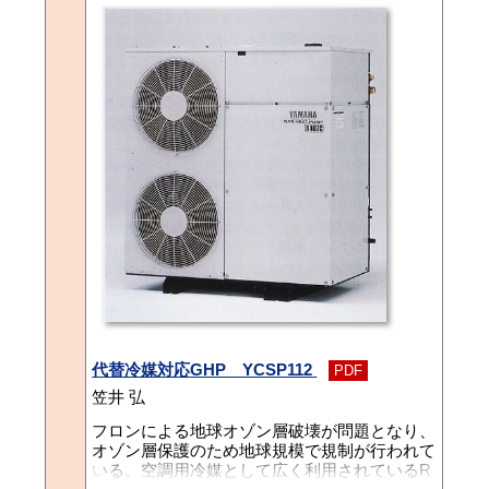
めに、このたび改良を加え、マイナーチェンジ
として新発売したので、ここに紹介する。
代替冷媒対応GHP YCSP112
PDF
笠井 弘
フロンによる地球オゾン層破壊が問題となり、
オゾン層保護のため地球規模で規制が行われて
いる。空調用冷媒として広く利用されているR