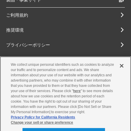
ご利用規約
推奨環境
プライバシーポリシー
Cookieポリシー
We collect unique personal identifiers such as cookies to analyze
our traffic and to personalize content and ads. We share
アクセシビリティ方針
information about your use of our website with our analytics and
advertising partners, who may combine it with other information
that you have provided to them or that they have collected from
your use of their services. Please click "
here
" to see more details
about how we use cookies and the retention period of each
古物営業法に基づく表示
cookie. You have the right to opt out of our sharing of your
information with our partners. Please click [Do Not Sell or Share
お問合せ
My Personal Information] to exercise your right.
Privacy Policy for California Residents
Change your sell or share preference
© Yamaha Motor Co., Ltd.