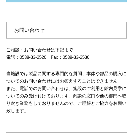
ださい。館内はご自由に見学いただけます。
お申込みが多数の場合は、お断りもしくは日時の変
小学生から大学生までを対象としたコミュニケーシ
更をお願いする場合がございます。
ョンプラザの館内見学及びモーターサイクル組立工
※一部ご利用を制限させていただく場合もございま
場の見学のお申し込みを随時受け付けております。
お問い合わせ
す。ご了承ください。
（＊現在、
小・中学校のみ工場見学を実施
しており
■駐車場
ます）
申込み時に利用の旨をお知らせください。
ご相談・お問い合わせは下記まで
※館内見学のみの場合は1週間前までに、工場見学を
マイクロバスや大型バス等、大型車両でお越しの場
電話：0538-33-2520 Fax：0538-33-2530
希望される場合は2ヶ月前までにご予約ください。
合はスペースに限りがございますので、事前に台数
※工場見学は、工場側の都合によりお断り、もしく
もお知らせください。
は日時の変更をお願いする場合がございます。確定
当施設では製品に関する専門的な質問、本体や部品の購入に
するのはおよそ2カ月前となります。
ついてのお問い合わせにはお答えすることはできません。
また、電話でのお問い合わせは、施設のご利用と館内見学に
所要時間：約1時間 ※工場見学を含む場合は1時間
ついてのみ受け付けております。商談の窓口や他の部門へ取
申し込む
半～2時間（人数によって変動します）
り次ぎ業務もしておりませんので、ご理解とご協力をお願い
可能な時間帯：（1）9：00～11：30 （2）13：00
致します。
～15：30
曜日：月曜日～金曜日 ※応相談
可能人数：50名以下 ※応相談