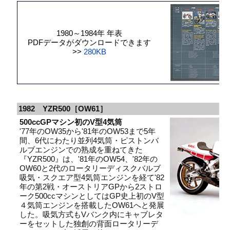
1980～1984年 年表
PDFデータがダウンロードできます
>>
280KB
1982 YZR500［OW61］
500ccGPマシン初のV型4気筒
'77年のOW35から'81年のOW53まで5年
間、6代にわたり並列4気筒・ピストンバ
ルブエンジンでの熟成を重ねてきた
『YZR500』は、'81年のOW54、'82年の
OW60と2代のロータリーディスクバルブ
吸気・スクエア型4気筒エンジンを経て'82
年の第2戦・オーストリアGPから2ストロ
ーク500ccマシンとしてはGP史上初のV型
４気筒エンジンを搭載したOW61へと発展
した。吸気方式もVバンク内にキャブレタ
ーをセットした独創の背面ロータリーデ