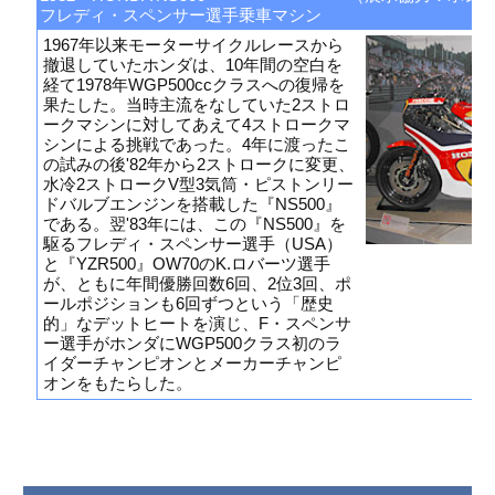
フレディ・スペンサー選手乗車マシン
1967年以来モーターサイクルレースから
撤退していたホンダは、10年間の空白を
経て1978年WGP500ccクラスへの復帰を
果たした。当時主流をなしていた2ストロ
ークマシンに対してあえて4ストロークマ
シンによる挑戦であった。4年に渡ったこ
の試みの後'82年から2ストロークに変更、
水冷2ストロークV型3気筒・ピストンリー
ドバルブエンジンを搭載した『NS500』
である。翌'83年には、この『NS500』を
駆るフレディ・スペンサー選手（USA）
と『YZR500』OW70のK.ロバーツ選手
が、ともに年間優勝回数6回、2位3回、ポ
ールポジションも6回ずつという「歴史
的」なデットヒートを演じ、F・スペンサ
ー選手がホンダにWGP500クラス初のラ
イダーチャンピオンとメーカーチャンピ
オンをもたらした。