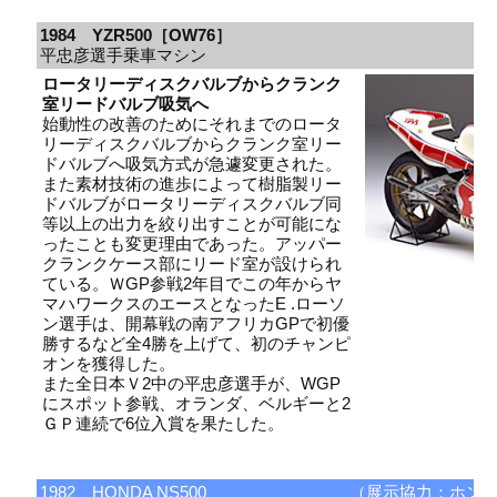
1984 YZR500［OW76］
平忠彦選手乗車マシン
ロータリーディスクバルブからクランク
室リードバルブ吸気へ
始動性の改善のためにそれまでのロータ
リーディスクバルブからクランク室リー
ドバルブへ吸気方式が急遽変更された。
また素材技術の進歩によって樹脂製リー
ドバルブがロータリーディスクバルブ同
等以上の出力を絞り出すことが可能にな
ったことも変更理由であった。アッパー
クランクケース部にリード室が設けられ
ている。ＷGP参戦2年目でこの年からヤ
マハワークスのエースとなったE .ローソ
ン選手は、開幕戦の南アフリカGPで初優
勝するなど全4勝を上げて、初のチャンピ
オンを獲得した。
また全日本Ｖ2中の平忠彦選手が、WGP
にスポット参戦、オランダ、ベルギーと2
ＧＰ連続で6位入賞を果たした。
1982 HONDA NS500
（展示協力：ホン