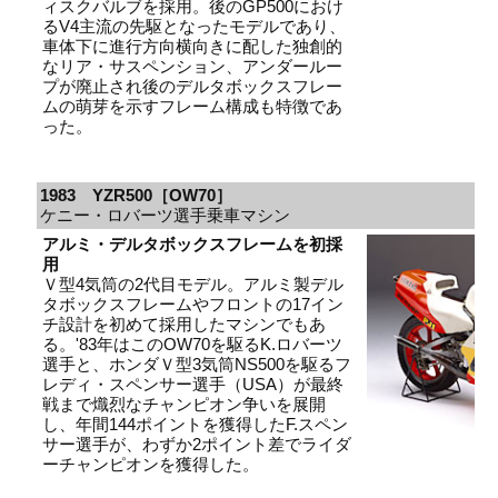
ィスクバルブを採用。後のGP500におけ
るV4主流の先駆となったモデルであり、
車体下に進行方向横向きに配した独創的
なリア・サスペンション、アンダールー
プが廃止され後のデルタボックスフレー
ムの萌芽を示すフレーム構成も特徴であ
った。
1983 YZR500［OW70］
ケニー・ロバーツ選手乗車マシン
アルミ・デルタボックスフレームを初採
用
Ｖ型4気筒の2代目モデル。アルミ製デル
タボックスフレームやフロントの17イン
チ設計を初めて採用したマシンでもあ
る。'83年はこのOW70を駆るK.ロバーツ
選手と、ホンダＶ型3気筒NS500を駆るフ
レディ・スペンサー選手（USA）が最終
戦まで熾烈なチャンピオン争いを展開
し、年間144ポイントを獲得したF.スペン
サー選手が、わずか2ポイント差でライダ
ーチャンピオンを獲得した。