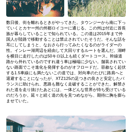
数日後、街を離れるときがやってきた。タウンジーから南に下っ
ていくとカヤー州の州都ロイコーに通じる。この州は付近に首長
族が暮らしていることで知られている。この道は2015年まで外
国人が陸路で移動することは禁止されていたそうだ。そんな話を
耳にしてしまうと、なおさら行ってみたくなるのがライダーの
性。インレー湖周辺を経由して大回りするルートを選んだ。湖畔
を横目に走行したのは50キロ以上も続くダートコース。幹線道
路から外れているのですれ違う車は極端に少ない。舗装されてい
ない路面でこそ進化を発揮するのがオフロードだ。容赦なく起伏
する1.5車線にも満たないこの道では、対向車のたびに路肩へと
退避することになったが、XTZ125の足つきの良さと安定したバ
ランスに助けられ、悪路も難なく走破することができた。解禁さ
れた道を走り抜けたあとには、一体どんな世界が待ち受けている
のだろうか。延々と続く道の先を見つめながら、期待に胸を膨ら
ませていた。