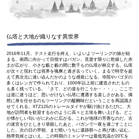
仏塔と大地が織りなす異世界
2016年11月。テスト走行を終え、いよいよツーリングの旅が始
まる。南西に向かって目指すはバガン。見渡す限りに乾燥した赤
土が広がり、小さな藪と藪の間に数千もの仏塔が林立する。仏塔
が次々と現れては視界を颯爽と過ぎ去っていく。まるで時空を超
えて異次元に迷い込んだかのような感覚になる。寺院やパゴダの
多くはレンガで作られており、1000年以上前に建造されたもの
も多く残っている。「さて、どの道を行こうか・・・」。ここで
は道に迷うほど、思いがけない仏塔に遭遇する楽しさがある。偶
然に身を任せるのもツーリングの醍醐味だということを再認識さ
せてくれる。XTZ125のトレールタイヤが駆け抜けるたびに、大
地が訪問者を歓迎するかのように高々と土埃を舞い上げる。どこ
か懐かしい匂いがにわかに広がる。これが地球の芳香なのだ。古
の迷宮をひとしきり堪能したあと、バガンで一夜を過ごすことに
した。次の日の早朝、まだ暗いうちに遺跡群へと再び迷い込む。
熱帯気候とはいえ、この時期のミャンマーは最低気温が20℃を