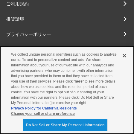
ご利用規約
推奨環境
プライバシーポリシー
Cookieポリシー
We collect unique personal identifiers such as cookies to analyze
our traffic and to personalize content and ads. We share
アクセシビリティ方針
information about your use of our website with our analytics and
advertising partners, who may combine it with other information
that you have provided to them or that they have collected from
your use of their services. Please click "
here
" to see more details
about how we use cookies and the retention period of each
古物営業法に基づく表示
cookie. You have the right to opt out of our sharing of your
information with our partners. Please click [Do Not Sell or Share
お問合せ
My Personal Information] to exercise your right.
Privacy Policy for California Residents
Change your sell or share preference
© Yamaha Motor Co., Ltd.
Do Not Sell or Share My Personal Information