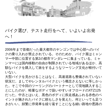
バイク選び、テスト走行をへて、いよいよ出発
へ！
2006年まで首都だった最大都市のヤンゴンでは中心部へのバイ
クの乗り入れが禁止されている。そのためか、バイク屋はミャン
マー中部に位置する第2の都市マンダレーに集まっている。ミャ
ンマーには国内移動の自由が制限されている地域があるほか、高
額なバイクを購入して旅をするようなツーリング文化が根付いて
いない。
大型バイクを見かけることはなく、高速道路も整備されていない
状況だ。ましてやレンタルバイクという概念さえないに等しかっ
た。そこで今回のツーリングのパートナーとして現地購入するこ
とにしたのが、軽量なボディで扱いやすいオフロードのXTZ125
だった。中古とはいえ、黒色のボディに疾走感あふれる赤色のペ
イントが施されたバイクに頼もしさを覚えた。何といっても足つ
きがいい。頻繁に停発車を繰り返すことになる細い路地や悪路の