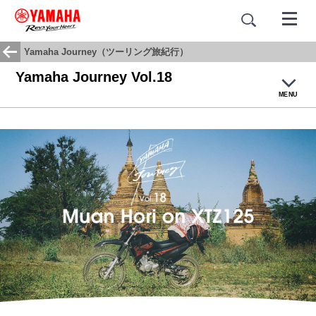
Yamaha Journey（ツーリング旅紀行）
Yamaha Journey Vol.18
MENU
ホーム
Yamaha Journey
#motorcyclescape
Moto Life