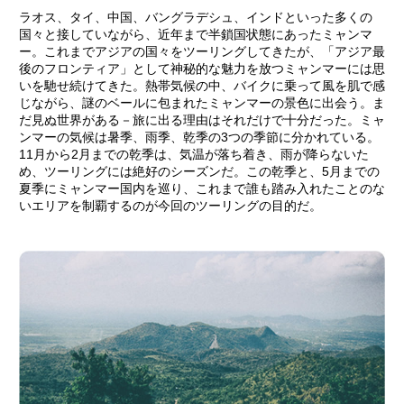
ラオス、タイ、中国、バングラデシュ、インドといった多くの
国々と接していながら、近年まで半鎖国状態にあったミャンマ
ー。これまでアジアの国々をツーリングしてきたが、「アジア最
後のフロンティア」として神秘的な魅力を放つミャンマーには思
いを馳せ続けてきた。熱帯気候の中、バイクに乗って風を肌で感
じながら、謎のベールに包まれたミャンマーの景色に出会う。ま
だ見ぬ世界がある－旅に出る理由はそれだけで十分だった。ミャ
ンマーの気候は暑季、雨季、乾季の3つの季節に分かれている。
11月から2月までの乾季は、気温が落ち着き、雨が降らないた
め、ツーリングには絶好のシーズンだ。この乾季と、5月までの
夏季にミャンマー国内を巡り、これまで誰も踏み入れたことのな
いエリアを制覇するのが今回のツーリングの目的だ。