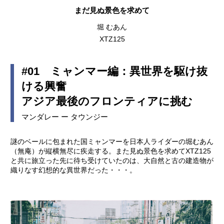
まだ見ぬ景色を求めて
堀 むあん
XTZ125
#01 ミャンマー編：異世界を駆け抜
ける興奮
アジア最後のフロンティアに挑む
マンダレー ー タウンジー
謎のベールに包まれた国ミャンマーを日本人ライダーの堀むあん
（無庵）が縦横無尽に疾走する。また見ぬ景色を求めてXTZ125
と共に旅立った先に待ち受けていたのは、大自然と古の建造物が
織りなす幻想的な異世界だった・・・。