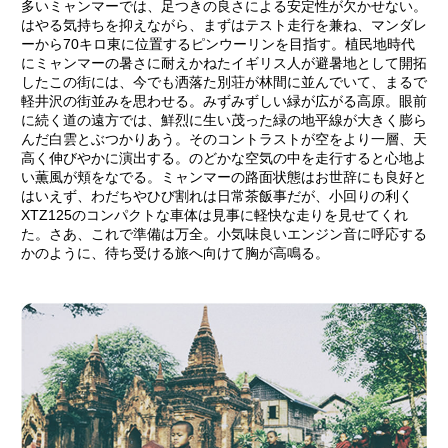
多いミャンマーでは、足つきの良さによる安定性が欠かせない。
はやる気持ちを抑えながら、まずはテスト走行を兼ね、マンダレ
ーから70キロ東に位置するピンウーリンを目指す。植民地時代
にミャンマーの暑さに耐えかねたイギリス人が避暑地として開拓
したこの街には、今でも洒落た別荘が林間に並んでいて、まるで
軽井沢の街並みを思わせる。みずみずしい緑が広がる高原。眼前
に続く道の遠方では、鮮烈に生い茂った緑の地平線が大きく膨ら
んだ白雲とぶつかりあう。そのコントラストが空をより一層、天
高く伸びやかに演出する。のどかな空気の中を走行すると心地よ
い薫風が頬をなでる。ミャンマーの路面状態はお世辞にも良好と
はいえず、わだちやひび割れは日常茶飯事だが、小回りの利く
XTZ125のコンパクトな車体は見事に軽快な走りを見せてくれ
た。さあ、これで準備は万全。小気味良いエンジン音に呼応する
かのように、待ち受ける旅へ向けて胸が高鳴る。