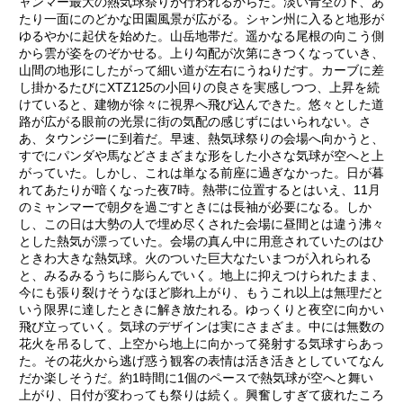
ャンマー最大の熱気球祭りが行われるからだ。淡い青空の下、あ
たり一面にのどかな田園風景が広がる。シャン州に入ると地形が
ゆるやかに起伏を始めた。山岳地帯だ。遥かなる尾根の向こう側
から雲が姿をのぞかせる。上り勾配が次第にきつくなっていき、
山間の地形にしたがって細い道が左右にうねりだす。カーブに差
し掛かるたびにXTZ125の小回りの良さを実感しつつ、上昇を続
けていると、建物が徐々に視界へ飛び込んできた。悠々とした道
路が広がる眼前の光景に街の気配の感じずにはいられない。さ
あ、タウンジーに到着だ。早速、熱気球祭りの会場へ向かうと、
すでにパンダや馬などさまざまな形をした小さな気球が空へと上
がっていた。しかし、これは単なる前座に過ぎなかった。日が暮
れてあたりが暗くなった夜7時。熱帯に位置するとはいえ、11月
のミャンマーで朝夕を過ごすときには長袖が必要になる。しか
し、この日は大勢の人で埋め尽くされた会場に昼間とは違う沸々
とした熱気が漂っていた。会場の真ん中に用意されていたのはひ
ときわ大きな熱気球。火のついた巨大なたいまつが入れられる
と、みるみるうちに膨らんでいく。地上に抑えつけられたまま、
今にも張り裂けそうなほど膨れ上がり、もうこれ以上は無理だと
いう限界に達したときに解き放たれる。ゆっくりと夜空に向かい
飛び立っていく。気球のデザインは実にさまざま。中には無数の
花火を吊るして、上空から地上に向かって発射する気球すらあっ
た。その花火から逃げ惑う観客の表情は活き活きとしていてなん
だか楽しそうだ。約1時間に1個のペースで熱気球が空へと舞い
上がり、日付が変わっても祭りは続く。興奮しすぎて疲れたころ