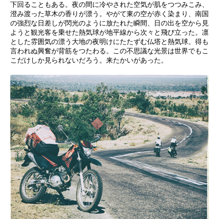
下回ることもある。夜の間に冷やされた空気が肌をつつみこみ、
澄み渡った草木の香りが漂う。やがて東の空が赤く染まり、南国
の強烈な日差しが閃光のように放たれた瞬間、日の出を空から見
ようと観光客を乗せた熱気球が地平線から次々と飛び立った。凛
とした雰囲気の漂う大地の夜明けにたたずむ仏塔と熱気球。得も
言われぬ興奮が背筋をつたわる。この不思議な光景は世界でもこ
こだけしか見られないだろう。来たかいがあった。