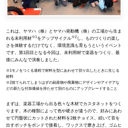
これは、ヤマハ（株）とヤマハ発動機（株）の工場から生ま
※1
※2
れる未利用材
をアップサイクル
し、ものづくりの楽し
さを体験するだけでなく、環境意識も育もうというイベント
です。第1回目となる今回は、未利用材で楽器をつくり、最
後にみんなで演奏しました。
※1モノをつくる過程で材料を型にあわせて切り出したときに生じる
材料
※2捨てられてしまうはずの副産物や廃棄物にデザインやアイデアな
どの新たな付加価値を持たせて別のものにアップグレードすること
まずは、楽器工場から出る色々な木材でカスタネットをつく
ります。木の種類によって色や硬さが違うので、好みにあわ
せて円盤状にカットされた材料を2枚チョイス。続いて音を
出すポッチをボンドで接着し、ワックスで磨き上げ、ゴムヒ